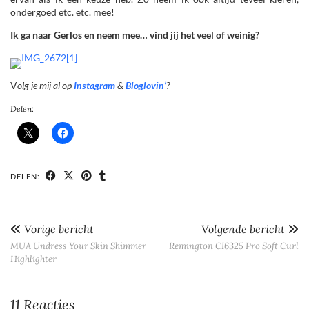
ondergoed etc. etc. mee!
Ik ga naar Gerlos en neem mee… vind jij het veel of weinig?
V
olg je mij al op
Instagram
&
Bloglovin’
?
Delen:
DELEN:
Vorige bericht
Volgende bericht
MUA Undress Your Skin Shimmer
Remington CI6325 Pro Soft Curl
Highlighter
11 Reacties