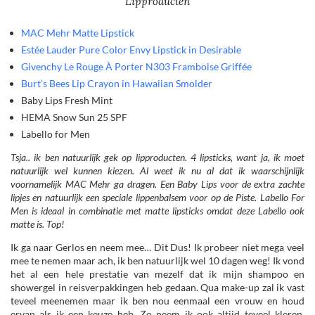
Lipproducten
MAC Mehr Matte Lipstick
Estée Lauder Pure Color Envy Lipstick in Desirable
Givenchy Le Rouge À Porter N303 Framboise Griffée
Burt’s Bees Lip Crayon in Hawaiian Smolder
Baby Lips Fresh Mint
HEMA Snow Sun 25 SPF
Labello for Men
Tsja.. ik ben natuurlijk gek op lipproducten. 4 lipsticks, want ja, ik moet
natuurlijk wel kunnen kiezen. Al weet ik nu al dat ik waarschijnlijk
voornamelijk MAC Mehr ga dragen. Een Baby Lips voor de extra zachte
lipjes en natuurlijk een speciale lippenbalsem voor op de Piste. Labello For
Men is ideaal in combinatie met matte lipsticks omdat deze Labello ook
matte is. Top!
Ik ga naar Gerlos en neem mee… Dit Dus! Ik probeer niet mega veel
mee te nemen maar ach, ik ben natuurlijk wel 10 dagen weg! Ik vond
het al een hele prestatie van mezelf dat ik mijn shampoo en
showergel in reisverpakkingen heb gedaan. Qua make-up zal ik vast
teveel meenemen maar ik ben nou eenmaal een vrouw en houd
ervan als ik een keuze heb. Zo neem ik ook altijd teveel kleren,