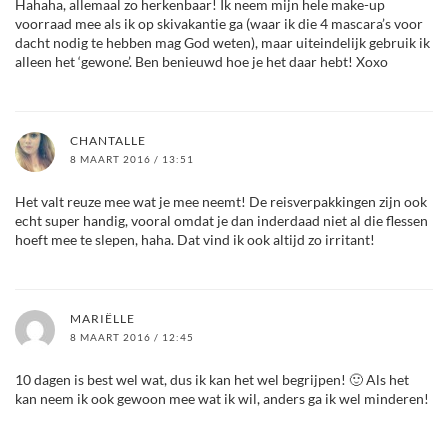
Hahaha, allemaal zo herkenbaar! Ik neem mijn hele make-up
voorraad mee als ik op skivakantie ga (waar ik die 4 mascara’s voor
dacht nodig te hebben mag God weten), maar uiteindelijk gebruik ik
alleen het ‘gewone’. Ben benieuwd hoe je het daar hebt! Xoxo
CHANTALLE
8 MAART 2016 / 13:51
Het valt reuze mee wat je mee neemt! De reisverpakkingen zijn ook
echt super handig, vooral omdat je dan inderdaad niet al die flessen
hoeft mee te slepen, haha. Dat vind ik ook altijd zo irritant!
MARIËLLE
8 MAART 2016 / 12:45
10 dagen is best wel wat, dus ik kan het wel begrijpen! 🙂 Als het
kan neem ik ook gewoon mee wat ik wil, anders ga ik wel minderen!