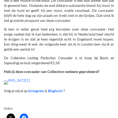
het is een mooie lichte kleur. De concealer is wel wat dikker dan dat
ik gewend ben. Ondanks de wat dikkere substantie blend hij mooi in
met de huid en geeft hij een mooi, matte resultaat. De concealer
blijft de hele dag op zijn plaats en trekt niet in de lijntjes. Dat vind ik
het grootste pluspunt van deze concealer.
Ik ben in ieder geval heel erg tevreden over deze concealer. Het
enige nadeel dat ik kan bedenken is dat hij in Nederland heel slecht
te krijgen is en dat je hem eigenlijk echt in Engeland moet kopen.
Een ding weet ik wel, de volgende keer als ik in Londen ben sla ik er
gelijk een aantal in!
De Collection Lasting Perfection Concealer is te koop bij Boots en
Superdrug en kost omgerekend €5,58
Heb jij deze concealer van Collection weleens geprobeerd?
V
olg je mij al op
Instagram
&
Bloglovin’
?
Delen: