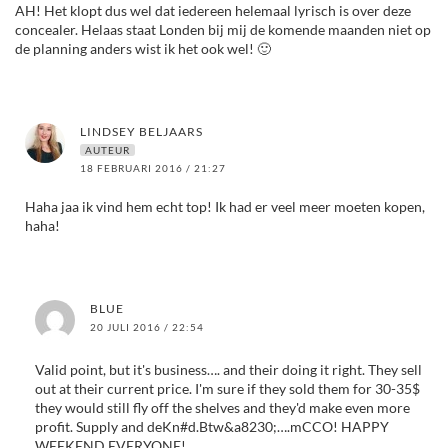
AH! Het klopt dus wel dat iedereen helemaal lyrisch is over deze
concealer. Helaas staat Londen bij mij de komende maanden niet op
de planning anders wist ik het ook wel! 🙂
LINDSEY BELJAARS
AUTEUR
18 FEBRUARI 2016 / 21:27
Haha jaa ik vind hem echt top! Ik had er veel meer moeten kopen,
haha!
BLUE
20 JULI 2016 / 22:54
Valid point, but it's business…. and their doing it right. They sell
out at their current price. I'm sure if they sold them for 30-35$
they would still fly off the shelves and they'd make even more
profit. Supply and deKn#d.Btw&a8230;….mCCO! HAPPY
WEEKEND EVERYONE!