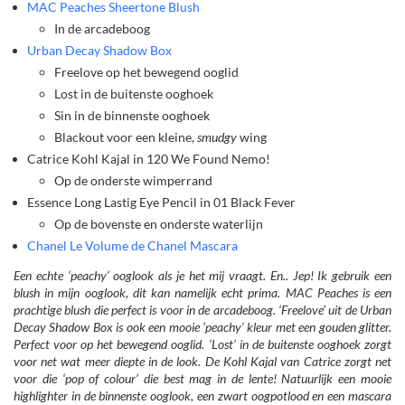
MAC Peaches Sheertone Blush
In de arcadeboog
Urban Decay Shadow Box
Freelove op het bewegend ooglid
Lost in de buitenste ooghoek
Sin in de binnenste ooghoek
Blackout voor een kleine,
smudgy
wing
Catrice Kohl Kajal in 120 We Found Nemo!
Op de onderste wimperrand
Essence Long Lastig Eye Pencil in 01 Black Fever
Op de bovenste en onderste waterlijn
Chanel Le Volume de Chanel Mascara
Een echte ‘peachy’ ooglook als je het mij vraagt. En.. Jep! Ik gebruik een
blush in mijn ooglook, dit kan namelijk echt prima. MAC Peaches is een
prachtige blush die perfect is voor in de arcadeboog. ‘Freelove’ uit de Urban
Decay Shadow Box is ook een mooie ‘peachy’ kleur met een gouden glitter.
Perfect voor op het bewegend ooglid. ‘Lost’ in de buitenste ooghoek zorgt
voor net wat meer diepte in de look. De Kohl Kajal van Catrice zorgt net
voor die ‘pop of colour’ die best mag in de lente! Natuurlijk een mooie
highlighter in de binnenste ooglook, een zwart oogpotlood en een mascara