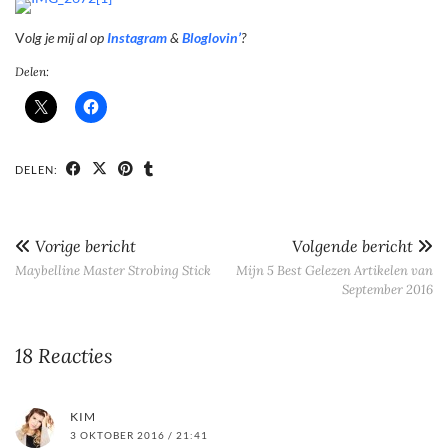
V
olg je mij al op
Instagram
&
Bloglovin’
?
Delen:
DELEN:
Vorige bericht
Volgende bericht
Maybelline Master Strobing Stick
Mijn 5 Best Gelezen Artikelen van
September 2016
18 Reacties
KIM
3 OKTOBER 2016 / 21:41