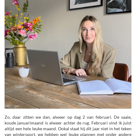
Zo, daar zitten we dan, alweer op dag 2 van februari. De saaie,
koude januarimaand is alweer achter de rug. Februari vind ik juist
altijd een hele leuke maand. Ookal staat hij dit jaar niet in het teken
van wintersport, we hebben wel leuke plannen met onder andere