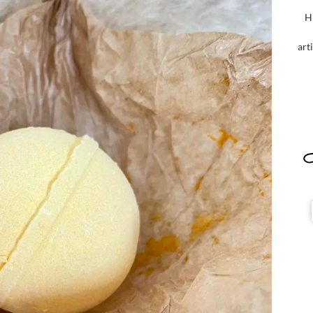
H
art