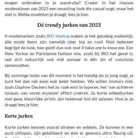
mogen ontbreken in je wardrobe? Creëer in het nieuwe
modeseizoen van 2023 een smashing look die casual oogt, maar het
niet is. Welke modellen je draagt, lees je hier.
Dé trendy jurken van 2023
It-modemerken zoals
IRO kleding
maken je het gelukkig makkelijk;
alle mode items zijn namelijk über hip en cool. Niet iedereen
begrijpt de look, hier geldt dan ook snel
it takes one to know one
. Een
New Yorkse en Parisienne fashion mix, zoals bij IRO het geval is,
laat zich natuurlijk ook niet zomaar in één zin of conclusie
samenvatten.
Bij sommige looks van dit moment is het handig als je jong oogt, je
kunt het dan net even wat beter hebben. We willen immers niet,
zoals Daphne Deckers het zo raak wist te typeren, het ‘van achteren
lyceum, van voren museum’ effect creëren. Ja, korte wikkeljurken
met gave, kleurrijke prints zijn helemaal hot dit seizoen. Hoe je ze
draagt lees je hier.
Korte jurken
Korte jurken kennen vooral stroken en wikkels. Ze kunnen in een
punt uitlopen, zijn getailleerd en zien er gewoon ultra fleurig uit.