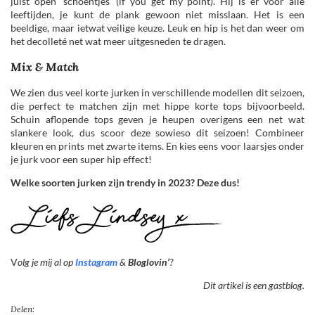
juist open ‘schoentjes’ (if you get my point). Hij is er voor alle
leeftijden, je kunt de plank gewoon niet misslaan. Het is een
beeldige, maar ietwat veilige keuze. Leuk en hip is het dan weer om
het decolleté net wat meer uitgesneden te dragen.
Mix & Match
We zien dus veel korte jurken in verschillende modellen dit seizoen,
die perfect te matchen zijn met hippe korte tops bijvoorbeeld.
Schuin aflopende tops geven je heupen overigens een net wat
slankere look, dus scoor deze sowieso dit seizoen! Combineer
kleuren en prints met zwarte items. En kies eens voor laarsjes onder
je jurk voor een super hip effect!
Welke soorten jurken zijn trendy in 2023? Deze dus!
V
olg je mij al op
Instagram
&
Bloglovin’
?
Dit artikel is een gastblog.
Delen: