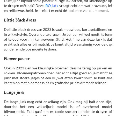
Durf jij er bijvoorbeeld pastelkleurige laklaarzen, tot kniehoogte op
te dragen mét hak? Deze
IRO jurk
vraagt echt om wat bravoure, lef
en zelfbewustheid. Je creëert er echt dé look mee van dit moment.
Little black dress
De little black dress van 2023 is vaak mouwloos, kort, getailleerd en
in wikkel-style. Overal op te dragen. Je bent er vrijwel nooit ’te jong
of te oud voor’, hij kan gewoon áltijd. Het fijne van deze jurk is dat
praktisch alles er bij matcht. Je komt altijd waanzinnig voor de dag
zonder eindeloos moeite te doen.
Flower power
Ook in 2023 zien we kleurrijke bloemen dessins terug op jurken en
rokken. Bloemenpatronen doen het echt altijd goed en je matcht ze
juist met stoere jasjes of een vrijwel effen zwart shirt. Je kunt alle
kanten op met bloemdessins en grafische prints dit modeseizoen.
Lange jurk
De lange jurk mag echt enkellang zijn. Ook mag hij half open zijn,
doordat het een wikkeljurk model is, of overhemd model
bijvoorbeeld. Echt gaaf om er coole sneakers onder te dragen of