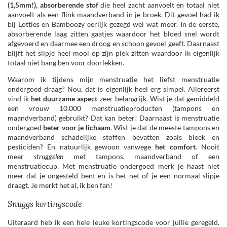
(1,5mm!), absorberende stof
die heel zacht aanvoelt en totaal niet
aanvoelt als een flink maandverband in je broek. Dit gevoel had ik
bij Lotties en Bamboozy eerlijk gezegd wel wat meer. In de eerste,
absorberende laag zitten gaatjes waardoor het bloed snel wordt
afgevoerd en daarmee een droog en schoon gevoel geeft. Daarnaast
blijft het slipje heel mooi op zijn plek zitten waardoor ik eigenlijk
totaal niet bang ben voor doorlekken.
Waarom ik tijdens mijn menstruatie het liefst menstruatie
ondergoed draag? Nou, dat is eigenlijk heel erg simpel. Allereerst
vind ik
het duurzame aspect
zeer belangrijk. Wist je dat gemiddeld
een vrouw 10.000 menstruatieproducten (tampons en
maandverband) gebruikt? Dat kan beter! Daarnaast is menstruatie
ondergoed
beter voor je lichaam
. Wist je dat de meeste tampons en
maandverband schadelijke stoffen bevatten zoals bleek en
pesticiden? En natuurlijk gewoon vanwege
het comfort
. Nooit
meer
struggelen
met tampons, maandverband of een
menstruatiecup. Met menstruatie ondergoed merk je haast niet
meer dat je ongesteld bent en is het net of je een normaal slipje
draagt. Je merkt het al, ik ben fan!
Snuggs kortingscode
Uiteraard heb ik een hele leuke kortingscode voor jullie geregeld.