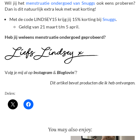
Wil jij het
menstruatie ondergoed van Snuggs
ook eens proberen?
Dan is dit natuurlijk extra leuk met wat korting!
Met de code LINDSEY15 krijg jij 15% korting bij
Snuggs
.
Geldig van 21 maart t/m 5 april.
Heb jij weleens menstruatie ondergoed geprobeerd?
V
olg je mij al op
Instagram
&
Bloglovin’
?
Dit artikel bevat producten die ik heb ontvangen.
Delen:
You may also enjoy: