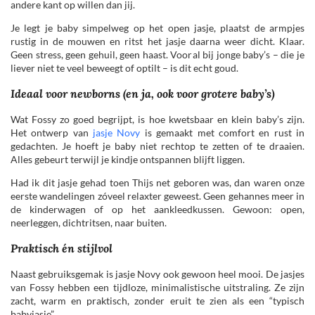
andere kant op willen dan jij.
Je legt je baby simpelweg op het open jasje, plaatst de armpjes
rustig in de mouwen en ritst het jasje daarna weer dicht. Klaar.
Geen stress, geen gehuil, geen haast. Vooral bij jonge baby’s – die je
liever niet te veel beweegt of optilt – is dit echt goud.
Ideaal voor newborns (en ja, ook voor grotere baby’s)
Wat Fossy zo goed begrijpt, is hoe kwetsbaar en klein baby’s zijn.
Het ontwerp van
jasje Novy
is gemaakt met comfort en rust in
gedachten. Je hoeft je baby niet rechtop te zetten of te draaien.
Alles gebeurt terwijl je kindje ontspannen blijft liggen.
Had ik dit jasje gehad toen Thijs net geboren was, dan waren onze
eerste wandelingen zóveel relaxter geweest. Geen gehannes meer in
de kinderwagen of op het aankleedkussen. Gewoon: open,
neerleggen, dichtritsen, naar buiten.
Praktisch én stijlvol
Naast gebruiksgemak is jasje Novy ook gewoon heel mooi. De jasjes
van Fossy hebben een tijdloze, minimalistische uitstraling. Ze zijn
zacht, warm en praktisch, zonder eruit te zien als een “typisch
babyjasje”.