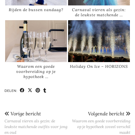
Rijden de bussen vandaag?
Carnaval vieren als gezin:
de leukste matchende …
Waarom een goede
Holiday On Ice – HORIZONS
voorbereiding op je
hypotheek …
DELEN:
Vorige bericht
Volgende bericht
Carnaval vieren als gezin: de
Waarom een goede voorbereiding
leukste matchende outfits voor jong
op je hypotheek zoveel verschil
en oud
maakt