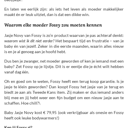
En laten we eerlijk zijn: als iets het leven als moeder makkelijker
maakt én er leuk uitziet, dan is dat een dikke win.
Waarom elke moeder Fossy zou moeten kennen
Jasje Novy van Fossy is zo’n product waarvan je pas achteraf denkt:
waarom wist ik dit niet eerder?
Het bespaart tijd en frustratie – van je
baby én van jezelf. Zeker in die eerste maanden, waarin alles nieuw
is en je al genoeg aan je hoofd hebt.
Dus ben je zwanger, net moeder geworden of ken je iemand met een
baby? Zet Fossy op je lijstje. Dit is er eentje die je écht wilt hebben
vanaf dag één.
Oh en goed om te weten, Fossy heeft een terug koop garantie. Is je
jasje te klein geworden? Dan koopt Fossy het jasje van je terug en
biedt ze aan als Tweede Kans item. Zij maken er dus iemand anders
blij mee en jij hebt weer een fijn budget om een nieuw jasje aan te
schaffen. Hoe chill?\
Baby Jasje Novy kost € 79,95 (ook verkrijgbaar als onesie en Fossy
heeft ook leuke bodywarmers!)
Ken jij Fossy al?