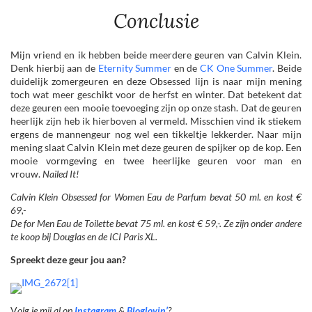
Conclusie
Mijn vriend en ik hebben beide meerdere geuren van Calvin Klein.
Denk hierbij aan de
Eternity Summer
en de
CK One Summer
. Beide
duidelijk zomergeuren en deze Obsessed lijn is naar mijn mening
toch wat meer geschikt voor de herfst en winter. Dat betekent dat
deze geuren een mooie toevoeging zijn op onze stash. Dat de geuren
heerlijk zijn heb ik hierboven al vermeld. Misschien vind ik stiekem
ergens de mannengeur nog wel een tikkeltje lekkerder. Naar mijn
mening slaat Calvin Klein met deze geuren de spijker op de kop. Een
mooie vormgeving en twee heerlijke geuren voor man en
vrouw.
Nailed It!
Calvin Klein Obsessed for Women Eau de Parfum bevat 50 ml. en kost €
69,-
De for Men Eau de Toilette bevat 75 ml. en kost € 59,-. Ze zijn onder andere
te koop bij Douglas en de ICI Paris XL.
Spreekt deze geur jou aan?
V
olg je mij al op
Instagram
&
Bloglovin’
?