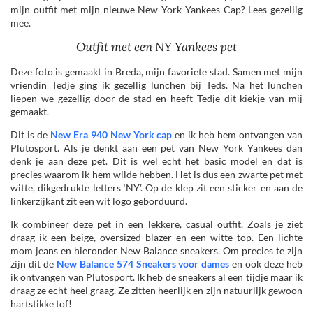
mijn outfit met mijn nieuwe New York Yankees Cap? Lees gezellig
mee.
Outfit met een NY Yankees pet
Deze foto is gemaakt in Breda, mijn favoriete stad. Samen met mijn
vriendin Tedje ging ik gezellig lunchen bij Teds. Na het lunchen
liepen we gezellig door de stad en heeft Tedje dit kiekje van mij
gemaakt.
Dit is de
New Era 940 New York cap
en ik heb hem ontvangen van
Plutosport. Als je denkt aan een pet van New York Yankees dan
denk je aan deze pet. Dit is wel echt het basic model en dat is
precies waarom ik hem wilde hebben. Het is dus een zwarte pet met
witte, dikgedrukte letters ‘NY’. Op de klep zit een sticker en aan de
linkerzijkant zit een wit logo geborduurd.
Ik combineer deze pet in een lekkere, casual outfit. Zoals je ziet
draag ik een beige, oversized blazer en een witte top. Een lichte
mom jeans en hieronder New Balance sneakers. Om precies te zijn
zijn dit de
New Balance 574 Sneakers voor dames
en ook deze heb
ik ontvangen van Plutosport. Ik heb de sneakers al een tijdje maar ik
draag ze echt heel graag. Ze zitten heerlijk en zijn natuurlijk gewoon
hartstikke tof!