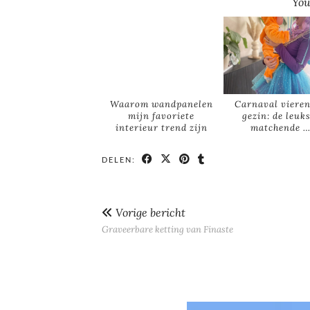
You
Waarom wandpanelen
Carnaval vieren
mijn favoriete
gezin: de leuk
interieur trend zijn
matchende 
DELEN:
Vorige bericht
Graveerbare ketting van Finaste