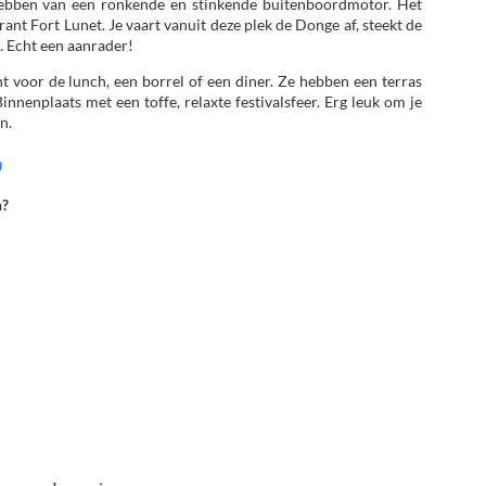
e hebben van een ronkende en stinkende buitenboordmotor. Het
ant Fort Lunet. Je vaart vanuit deze plek de Donge af, steekt de
. Echt een aanrader!
cht voor de lunch, een borrel of een diner. Ze hebben een terras
nnenplaats met een toffe, relaxte festivalsfeer. Erg leuk om je
n.
h
n?