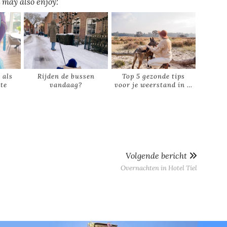
 may also enjoy:
 als
Rijden de bussen
Top 5 gezonde tips
ste
vandaag?
voor je weerstand in …
…
Volgende bericht
Overnachten in Hotel Tiel