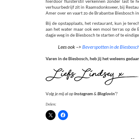
hierdoor fluisterstil verkennen zonder last t
verhuurbedrijf zit in Raamsdonksveer, bij Restaur
Amer over en vaart zo de Brabantse Biesbosch in
Bij de opstapplaats, het restaurant, kun je tere
aan het water maar ook een mooi terras op de Bi
dagje weg in de Biesbosch te starten of te eindige
Lees ook –>
Beverspotten in de Biesbosc
Varen in de Biesbosch, heb jij het weleens gedaa
V
olg je mij al op
Instagram
&
Bloglovin’
?
Delen: