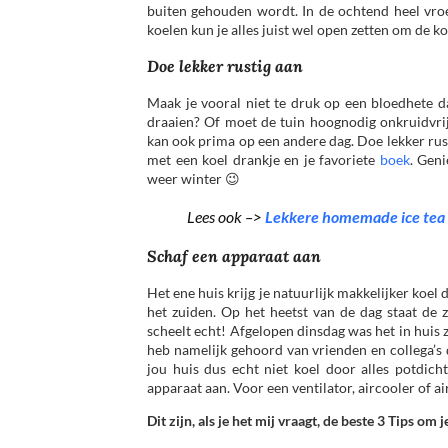
buiten gehouden wordt. In de ochtend heel vroeg
koelen kun je alles juist wel open zetten om de koe
Doe lekker rustig aan
Maak je vooral niet te druk op een bloedhete da
draaien? Of moet de tuin hoognodig onkruidvrij
kan ook prima op een andere dag. Doe lekker rust
met een koel drankje en je favoriete
boek
. Geni
weer winter 😉
Lees ook –>
Lekkere homemade ice tea
Schaf een apparaat aan
Het ene huis krijg je natuurlijk makkelijker koe
het zuiden. Op het heetst van de dag staat de 
scheelt echt! Afgelopen dinsdag was het in huis z
heb namelijk gehoord van vrienden en collega’s d
jou huis dus echt niet koel door alles potdich
apparaat aan. Voor een ventilator, aircooler of ai
Dit zijn, als je het mij vraagt, de beste 3 Tips om 