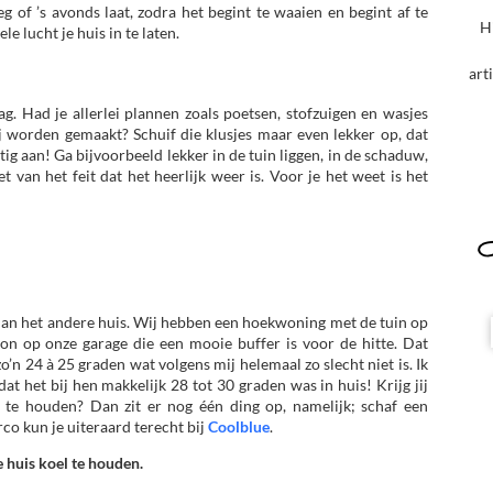
 of ’s avonds laat, zodra het begint te waaien en begint af te
H
le lucht je huis in te laten.
art
g. Had je allerlei plannen zoals poetsen, stofzuigen en wasjes
 worden gemaakt? Schuif die klusjes maar even lekker op, dat
ig aan! Ga bijvoorbeeld lekker in de tuin liggen, in de schaduw,
et van het feit dat het heerlijk weer is. Voor je het weet is het
l dan het andere huis. Wij hebben een hoekwoning met de tuin op
zon op onze garage die een mooie buffer is voor de hitte. Dat
o’n 24 à 25 graden wat volgens mij helemaal zo slecht niet is. Ik
at het bij hen makkelijk 28 tot 30 graden was in huis! Krijg jij
t te houden? Dan zit er nog één ding op, namelijk; schaf een
rco kun je uiteraard terecht bij
Coolblue
.
je huis koel te houden.