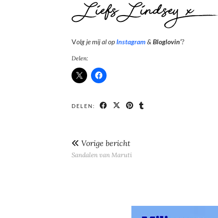
V
olg je mij al op
Instagram
&
Bloglovin’
?
Delen:
DELEN:
Vorige bericht
Sandalen van Maruti