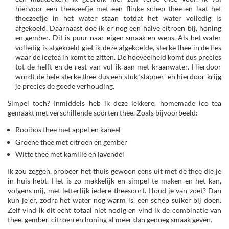
hiervoor een theezeefje met een flinke schep thee en laat het
theezeefje in het water staan totdat het water volledig is
afgekoeld. Daarnaast doe ik er nog een halve citroen bij, honing
en gember. Dit is puur naar eigen smaak en wens. Als het water
volledig is afgekoeld giet ik deze afgekoelde, sterke thee in de fles
waar de icetea in komt te zitten. De hoeveelheid komt dus precies
tot de helft en de rest van vul ik aan met kraanwater. Hierdoor
wordt de hele sterke thee dus een stuk ‘slapper’ en hierdoor krijg
je precies de goede verhouding.
Simpel toch? Inmiddels heb ik deze lekkere, homemade ice tea
gemaakt met verschillende soorten thee. Zoals bijvoorbeeld:
Rooibos thee met appel en kaneel
Groene thee met citroen en gember
Witte thee met kamille en lavendel
Ik zou zeggen, probeer het thuis gewoon eens uit met de thee die je
in huis hebt. Het is zo makkelijk en simpel te maken en het kan,
volgens mij, met letterlijk iedere theesoort. Houd je van zoet? Dan
kun je er, zodra het water nog warm is, een schep suiker bij doen.
Zelf vind ik dit echt totaal niet nodig en vind ik de combinatie van
thee, gember, citroen en honing al meer dan genoeg smaak geven.