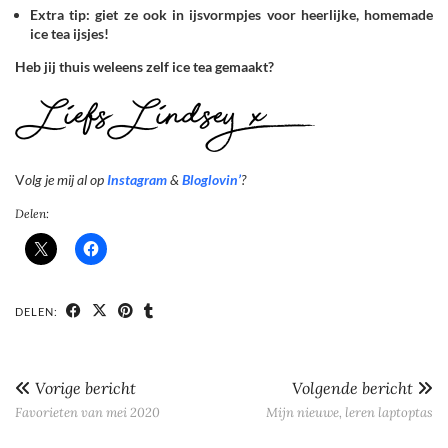
Extra tip: giet ze ook in ijsvormpjes voor heerlijke, homemade
ice tea ijsjes!
Heb jij thuis weleens zelf ice tea gemaakt?
V
olg je mij al op
Instagram
&
Bloglovin’
?
Delen:
DELEN:
Vorige bericht
Volgende bericht
Favorieten van mei 2020
Mijn nieuwe, leren laptoptas