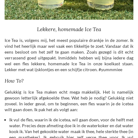
Lekkere, homemade Ice Tea
Ice Tea is, volgens mij, het meest populaire drankje in de zomer. Ik
vind het heerlijk maar wel vaak een tikkeltje te zoet. Vandaar dat ik
eens besloot om het zelf te gaan maken. Zoals gezegd is dit echt
verrassend goed uitgepakt. Inmiddels hebben wij bijna iedere dag
wel een fles lekkere, homemade Ice Tea in onze koelkast staan.
Lekker met wat ijsklontjes en een schijfje citroen. #yummmiee
How To?
Gelukkig is Ice Tea maken echt mega makkelijk. Het is namelijk
gewoon letterlijk afgekoelde thee. Wat heb je nodig? Gelukkig niet
zoveel. In ieder geval, om te beginnen, een fles waarin je de icetea
wilt gaan doen. Ik pak het als volgt aan:
Ik vul de fles, waarin ik de icetea, wil gaan doen, voor de helft met
water. Precies deze afmeting doe ik in de waterkoker en dat water
kook ik. Van het gekookte water maak ik thee, hele sterkte thee (in
een maatbeker). Ik gebruik hier zelf verse thee voor. Ik vul