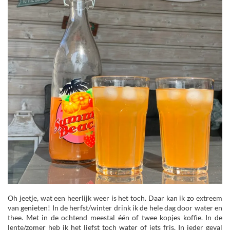
Oh jeetje, wat een heerlijk weer is het toch. Daar kan ik zo extreem
van genieten! In de herfst/winter drink ik de hele dag door water en
thee. Met in de ochtend meestal één of twee kopjes koffie. In de
lente/zomer heb ik het liefst toch water of iets fris. In ieder geval