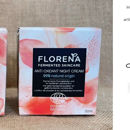
H
art