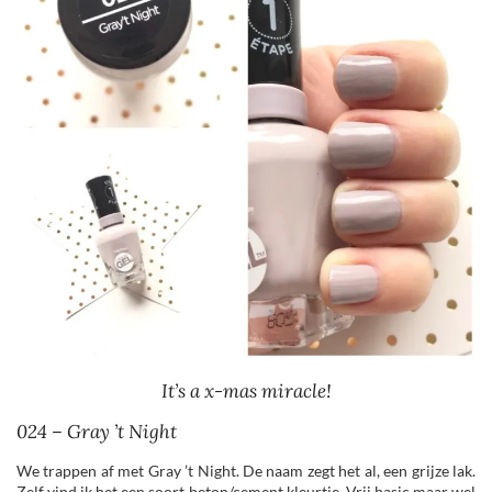
It’s a x-mas miracle!
024 – Gray ’t Night
We trappen af met Gray ’t Night. De naam zegt het al, een grijze lak.
Zelf vind ik het een soort beton/cement kleurtje. Vrij basic maar wel