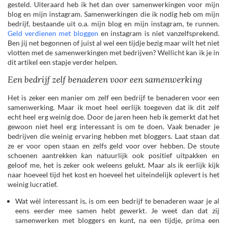
gesteld. Uiteraard heb ik het dan over samenwerkingen voor mijn
blog en mijn instagram. Samenwerkingen die ik nodig heb om mijn
bedrijf, bestaande uit o.a. mijn blog en mijn instagram, te runnen.
Geld verdienen met bloggen
en instagram is niet vanzelfsprekend.
Ben jij net begonnen of juist al wel een tijdje bezig maar wilt het niet
vlotten met de samenwerkingen met bedrijven? Wellicht kan ik je in
dit artikel een stapje verder helpen.
Een bedrijf zelf benaderen voor een samenwerking
Het is zeker een manier om zelf een bedrijf te benaderen voor een
samenwerking. Maar ik moet heel eerlijk toegeven dat ik dit zelf
echt heel erg weinig doe. Door de jaren heen heb ik gemerkt dat het
gewoon niet heel erg interessant is om te doen. Vaak benader je
bedrijven die weinig ervaring hebben met bloggers. Laat staan dat
ze er voor open staan en zelfs geld voor over hebben. De stoute
schoenen aantrekken kan natuurlijk ook positief uitpakken en
geloof me, het is zeker ook weleens gelukt. Maar als ik eerlijk kijk
naar hoeveel tijd het kost en hoeveel het uiteindelijk oplevert is het
weinig lucratief.
Wat wèl interessant is, is om een bedrijf te benaderen waar je al
eens eerder mee samen hebt gewerkt. Je weet dan dat zij
samenwerken met bloggers en kunt, na een tijdje, prima een