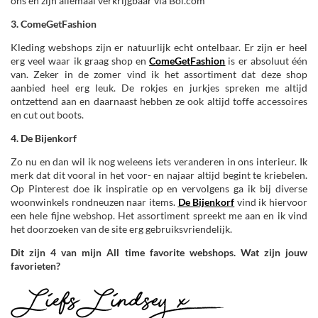
ons en zijn allemaal verkrijgbaar via Bol.com
3. ComeGetFashion
Kleding webshops zijn er natuurlijk echt ontelbaar. Er zijn er heel
erg veel waar ik graag shop en
ComeGetFashion
is er absoluut één
van. Zeker in de zomer vind ik het assortiment dat deze shop
aanbied heel erg leuk. De rokjes en jurkjes spreken me altijd
ontzettend aan en daarnaast hebben ze ook altijd toffe accessoires
en cut out boots.
4. De Bijenkorf
Zo nu en dan wil ik nog weleens iets veranderen in ons interieur. Ik
merk dat dit vooral in het voor- en najaar altijd begint te kriebelen.
Op Pinterest doe ik inspiratie op en vervolgens ga ik bij diverse
woonwinkels rondneuzen naar items.
De Bijenkorf
vind ik hiervoor
een hele fijne webshop. Het assortiment spreekt me aan en ik vind
het doorzoeken van de site erg gebruiksvriendelijk.
Dit zijn 4 van mijn All time favorite webshops. Wat zijn jouw
favorieten?