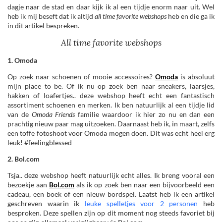
dagje naar de stad en daar kijk ik al een tijdje enorm naar uit. Wel
heb ik mij beseft dat ik altijd
all time favorite webshops
heb en die ga ik
in dit artikel bespreken.
All time favorite webshops
1. Omoda
Op zoek naar schoenen of mooie accessoires?
Omoda
is absoluut
mijn place to be. Of ik nu op zoek ben naar sneakers, laarsjes,
hakken of loafertjes.. deze webshop heeft echt een fantastisch
assortiment schoenen en merken. Ik ben natuurlijk al een tijdje lid
van de
Omoda Friends
familie waardoor ik hier zo nu en dan een
prachtig nieuw paar mag uitzoeken. Daarnaast heb ik, in maart, zelfs
een toffe fotoshoot voor Omoda mogen doen. Dit was echt heel erg
leuk! #feelingblessed
2. Bol.com
Tsja.. deze webshop heeft natuurlijk echt alles. Ik breng vooral een
bezoekje aan
Bol.com
als ik op zoek ben naar een bijvoorbeeld een
cadeau, een boek of een nieuw bordspel. Laatst heb ik een artikel
geschreven waarin ik
leuke spelletjes voor 2 personen
heb
besproken. Deze spellen zijn op dit moment nog steeds favoriet bij