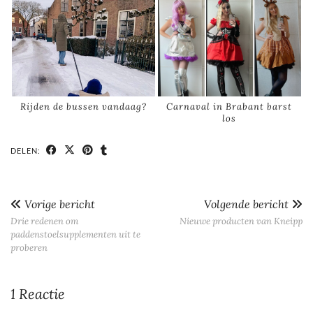
Rijden de bussen vandaag?
Carnaval in Brabant barst
los
DELEN:
Vorige bericht
Volgende bericht
Drie redenen om
Nieuwe producten van Kneipp
paddenstoelsupplementen uit te
proberen
1 Reactie