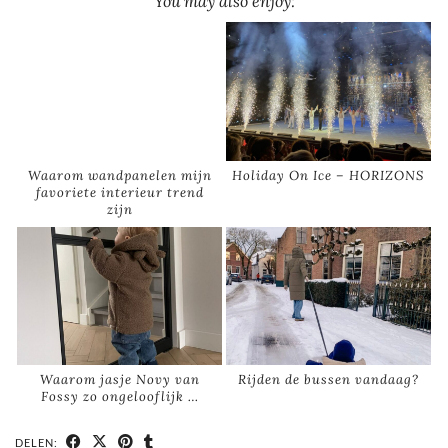
You may also enjoy:
Waarom wandpanelen mijn
Holiday On Ice – HORIZONS
favoriete interieur trend
zijn
Waarom jasje Novy van
Rijden de bussen vandaag?
Fossy zo ongelooflijk …
DELEN: