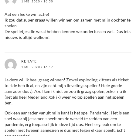
1 MEI 2020 / 16:50
Aat een leuke win actie!
Ik zou dat super graag willen winnen om samen met mijn dochter te
spelen.
De spelletjes die we al hebben kennen we ondertussen wel. Dus iets
nieuws is altijd welkom!
RENATE
1 MEI 2020 / 16:17
Ja deze wil ik heel graag winnen! Zowel exploding kittens als ticket
to ride heb ik al, en zijn echt mijn lievelings spellen! Hele goede
aanrader dus :). Azul ken ik niet en zou ik graag spelen, zeker nu ik
(net als heel Nederland gok ik) weer volop spellen aan het spelen
ben.
Ook een aanrader vanuit mijn kant is het spel Pandamic! Het is een
spel waarbij je samen speelt om de wereld te redden van een
pandemie, erg toepasselijk in deze tijd dus. Heel erg leuk om te
spelen met tweeën aangezien je dus niet tegen elkaar speelt. Echt
een aanrader!