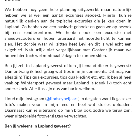
We hebben nog geen hele planning uitgewerkt maar natuurlijk
hebben we al wel een aantal excursies geboekt. Hierbij kun je
natuurlijk denken aan de typische excursies die je kan doen in
Lapland. Zo hebben we een huskyrit geboekt en gaan we op bezoek
bij een rendierenfarm. We hebben ook een excursie met
sneeuwscooters en hopen uiteraard het noorderlicht te kunnen
zien. Het dorpje waar wij zitten heet Levi en dit is wel echt een
skigebied. Natuurlijk niet vergelijkbaar met Oostenrijk maar we
hopen hier toch wel minimaal 2 dagen te kunnen skiën.
Ben jij zelf in Lapland geweest of ken jij iemand die er is geweest?
Dan ontvang ik heel graag wat tips in mijn comments. Dit mag van
alles zijn! Tips qua excursies, tips qua kleding etc. etc. Ik ben al heel
vaak op Wintersport geweest maar Lapland is (denk ik) toch echt
andere koek. Alle tips zijn dus van harte welkom.
Houd mijn instagram (
@lindseybeljaars
) in de gaten want ik ga zeker
foto’s maken voor in mijn feed en heel wat stories uploaden.
Daarnaast kun je uiteraard op mijn blog ook, zodra we terug zijn,
weer uitgebreide fotoverslagen verwachten.
Ben jij weleens in Lapland geweest?