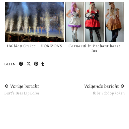
Holiday On Ice – HORIZONS
Carnaval in Brabant barst
los
DELEN:
Vorige bericht
Volgende bericht
Burt’s Bees Lip Balm
Ik ben dol op koken