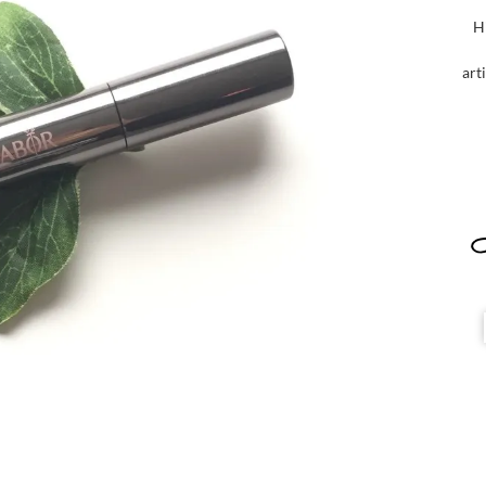
H
art