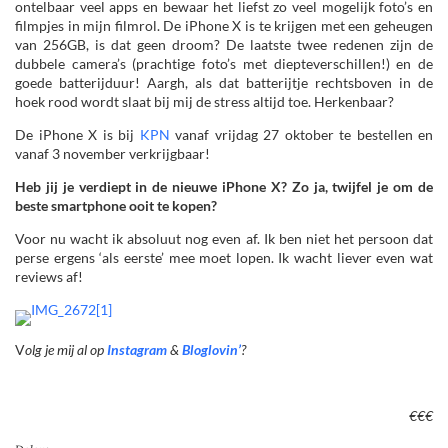
ontelbaar veel apps en bewaar het liefst zo veel mogelijk foto’s en
filmpjes in mijn filmrol. De iPhone X is te krijgen met een geheugen
van 256GB, is dat geen droom? De laatste twee redenen zijn de
dubbele camera’s (prachtige foto’s met diepteverschillen!) en de
goede batterijduur! Aargh, als dat batterijtje rechtsboven in de
hoek rood wordt slaat bij mij de stress altijd toe. Herkenbaar?
De iPhone X is bij
KPN
vanaf vrijdag 27 oktober te bestellen en
vanaf 3 november verkrijgbaar!
Heb jij je verdiept in de nieuwe iPhone X? Zo ja, twijfel je om de
beste smartphone ooit te kopen?
Voor nu wacht ik absoluut nog even af. Ik ben niet het persoon dat
perse ergens ‘als eerste’ mee moet lopen. Ik wacht liever even wat
reviews af!
V
olg je mij al op
Instagram
&
Bloglovin’
?
€€€