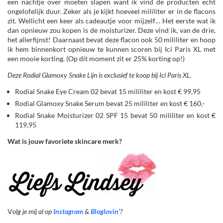
een nachtje over moeten slapen want ik vind de producten echt
ongelofelijk duur. Zeker als je kijkt hoeveel mililiter er in de flacons
zit. Wellicht een keer als cadeautje voor mijzelf… Het eerste wat ik
dan opnieuw zou kopen is de moisturizer. Deze vind ik, van de drie,
het allerfijnst! Daarnaast bevat deze flacon ook 50 mililiter en hoop
ik hem binnenkort opnieuw te kunnen scoren bij Ici Paris XL met
een mooie korting. (Op dit moment zit er 25% korting op!)
Deze Rodial Glamoxy Snake Lijn is exclusief te koop bij Ici Paris XL.
Rodial Snake Eye Cream 02 bevat 15 mililiter en kost € 99,95
Rodial Glamoxy Snake Serum bevat 25 mililiter en kost € 160,-
Rodial Snake Moisturizer 02 SPF 15 bevat 50 mililiter en kost €
119,95
Wat is jouw favoriete skincare merk?
V
olg je mij al op
Instagram
&
Bloglovin’
?