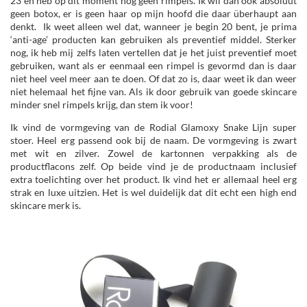
23 en heb op dit moment nog geen rimpels. Ik wil dan ook absoluut
geen botox, er is geen haar op mijn hoofd die daar überhaupt aan
denkt. Ik weet alleen wel dat, wanneer je begin 20 bent, je prima
‘anti-age’ producten kan gebruiken als preventief middel. Sterker
nog, ik heb mij zelfs laten vertellen dat je het juist preventief moet
gebruiken, want als er eenmaal een rimpel is gevormd dan is daar
niet heel veel meer aan te doen. Of dat zo is, daar weet ik dan weer
niet helemaal het fijne van. Als ik door gebruik van goede skincare
minder snel rimpels krijg, dan stem ik voor!
Ik vind de vormgeving van de Rodial Glamoxy Snake Lijn super
stoer. Heel erg passend ook bij de naam. De vormgeving is zwart
met wit en zilver. Zowel de kartonnen verpakking als de
productflacons zelf. Op beide vind je de productnaam inclusief
extra toelichting over het product. Ik vind het er allemaal heel erg
strak en luxe uitzien. Het is wel duidelijk dat dit echt een high end
skincare merk is.