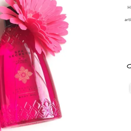
H
art