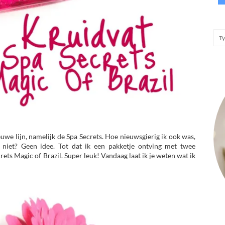
uwe lijn, namelijk de Spa Secrets. Hoe nieuwsgierig ik ook was,
niet? Geen idee. Tot dat ik een pakketje ontving met twee
rets Magic of Brazil. Super leuk! Vandaag laat ik je weten wat ik