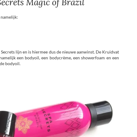
ecrets Magic of Brazil
 namelijk:
a Secrets lijn en is hiermee dus de nieuwe aanwinst. De Kruidvat
, namelijk een bodyoil, een bodycrème, een showerfoam en een
de bodyoil.