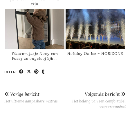
zijn
Waarom jasje Novy van
Holiday On Ice – HORIZONS
Fossy zo ongelooflijk …
DELEN:
Vorige bericht
Volgende bericht
Het ultieme aanpasbare matras
Het belang van een comfortabel
eenpersoonsbed