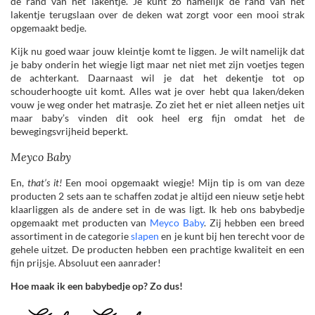
de rand van het lakentje. Je kunt zo namelijk de rand van het
lakentje terugslaan over de deken wat zorgt voor een mooi strak
opgemaakt bedje.
Kijk nu goed waar jouw kleintje komt te liggen. Je wilt namelijk dat
je baby onderin het wiegje ligt maar net niet met zijn voetjes tegen
de achterkant. Daarnaast wil je dat het dekentje tot op
schouderhoogte uit komt. Alles wat je over hebt qua laken/deken
vouw je weg onder het matrasje. Zo ziet het er niet alleen netjes uit
maar baby’s vinden dit ook heel erg fijn omdat het de
bewegingsvrijheid beperkt.
Meyco Baby
En,
that’s it!
Een mooi opgemaakt wiegje! Mijn tip is om van deze
producten 2 sets aan te schaffen zodat je altijd een nieuw setje hebt
klaarliggen als de andere set in de was ligt. Ik heb ons babybedje
opgemaakt met producten van
Meyco Baby
. Zij hebben een breed
assortiment in de categorie
slapen
en je kunt bij hen terecht voor de
gehele uitzet. De producten hebben een prachtige kwaliteit en een
fijn prijsje. Absoluut een aanrader!
Hoe maak ik een babybedje op? Zo dus!