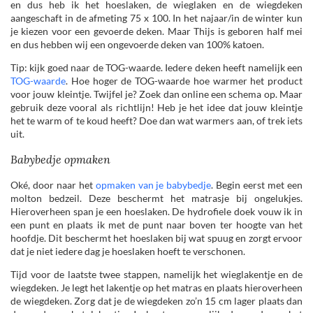
en dus heb ik het hoeslaken, de wieglaken en de wiegdeken
aangeschaft in de afmeting 75 x 100. In het najaar/in de winter kun
je kiezen voor een gevoerde deken. Maar Thijs is geboren half mei
en dus hebben wij een ongevoerde deken van 100% katoen.
Tip: kijk goed naar de TOG-waarde. Iedere deken heeft namelijk een
TOG-waarde
. Hoe hoger de TOG-waarde hoe warmer het product
voor jouw kleintje. Twijfel je? Zoek dan online een schema op. Maar
gebruik deze vooral als richtlijn! Heb je het idee dat jouw kleintje
het te warm of te koud heeft? Doe dan wat warmers aan, of trek iets
uit.
Babybedje opmaken
Oké, door naar het
opmaken van je babybedje
. Begin eerst met een
molton bedzeil. Deze beschermt het matrasje bij ongelukjes.
Hieroverheen span je een hoeslaken. De hydrofiele doek vouw ik in
een punt en plaats ik met de punt naar boven ter hoogte van het
hoofdje. Dit beschermt het hoeslaken bij wat spuug en zorgt ervoor
dat je niet iedere dag je hoeslaken hoeft te verschonen.
Tijd voor de laatste twee stappen, namelijk het wieglakentje en de
wiegdeken. Je legt het lakentje op het matras en plaats hieroverheen
de wiegdeken. Zorg dat je de wiegdeken zo’n 15 cm lager plaats dan