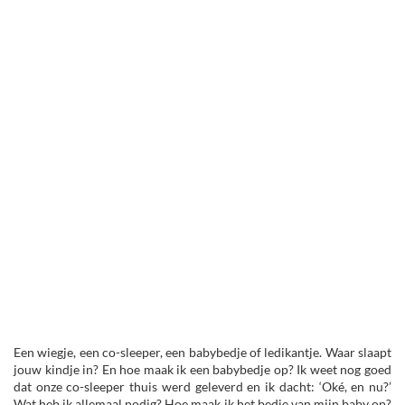
Een wiegje, een co-sleeper, een babybedje of ledikantje. Waar slaapt
jouw kindje in? En hoe maak ik een babybedje op? Ik weet nog goed
dat onze co-sleeper thuis werd geleverd en ik dacht: ‘Oké, en nu?’
Wat heb ik allemaal nodig? Hoe maak ik het bedje van mijn baby op?