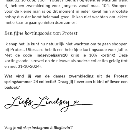
zij hebben zwemkleding voor jongens vanaf maat 104. Shoppen
voor de kleine man is op dit moment in ieder geval mijn grootste
hobby dus dat komt helemaal goed. Ik kan niet wachten om lekker
met elkaar te gaan genieten deze zomer!
Een fijne kortingscode van Protest
Ik snap het, je kunt nu natuurlijk niet wachten om te gaan shoppen
bij Protest. Uiteraard heb ik een hele fijne kortingscode voor jullie.
Met de code
lindseybeljaars10
krijg je 10% korting! Deze
kortingscode is zowel op de nieuwe als oudere collecties geldig (tot
en met 31-10-2024).
Wat vind jij van de dames zwemkleding uit de Protest
spring/summer 24 collectie?
Draag jij liever een bikini of liever een
badpak?
V
olg je mij al op
Instagram
&
Bloglovin’
?