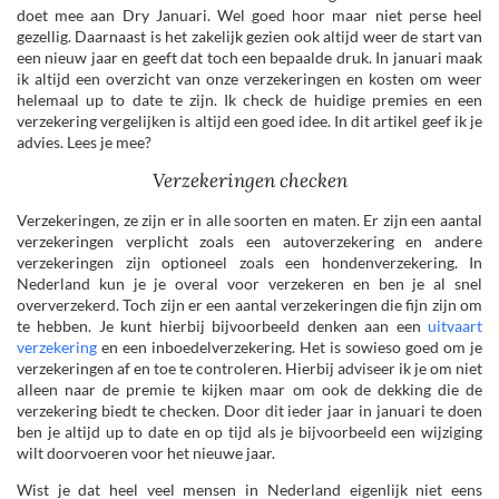
doet mee aan Dry Januari. Wel goed hoor maar niet perse heel
gezellig. Daarnaast is het zakelijk gezien ook altijd weer de start van
een nieuw jaar en geeft dat toch een bepaalde druk. In januari maak
ik altijd een overzicht van onze verzekeringen en kosten om weer
helemaal up to date te zijn. Ik check de huidige premies en een
verzekering vergelijken is altijd een goed idee. In dit artikel geef ik je
advies. Lees je mee?
Verzekeringen checken
Verzekeringen, ze zijn er in alle soorten en maten. Er zijn een aantal
verzekeringen verplicht zoals een autoverzekering en andere
verzekeringen zijn optioneel zoals een hondenverzekering. In
Nederland kun je je overal voor verzekeren en ben je al snel
oververzekerd. Toch zijn er een aantal verzekeringen die fijn zijn om
te hebben. Je kunt hierbij bijvoorbeeld denken aan een
uitvaart
verzekering
en een inboedelverzekering. Het is sowieso goed om je
verzekeringen af en toe te controleren. Hierbij adviseer ik je om niet
alleen naar de premie te kijken maar om ook de dekking die de
verzekering biedt te checken. Door dit ieder jaar in januari te doen
ben je altijd up to date en op tijd als je bijvoorbeeld een wijziging
wilt doorvoeren voor het nieuwe jaar.
Wist je dat heel veel mensen in Nederland eigenlijk niet eens