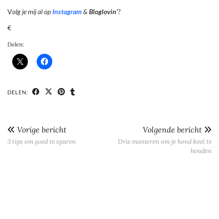
V
olg je mij al op
Instagram
&
Bloglovin’
?
€
Delen:
DELEN:
Vorige bericht
Volgende bericht
3 tips om goed te sparen
Drie manieren om je hond koel te
houden