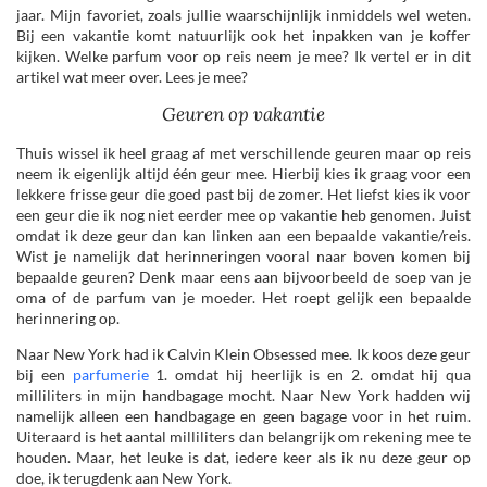
jaar. Mijn favoriet, zoals jullie waarschijnlijk inmiddels wel weten.
Bij een vakantie komt natuurlijk ook het inpakken van je koffer
kijken. Welke parfum voor op reis neem je mee? Ik vertel er in dit
artikel wat meer over. Lees je mee?
Geuren op vakantie
Thuis wissel ik heel graag af met verschillende geuren maar op reis
neem ik eigenlijk altijd één geur mee. Hierbij kies ik graag voor een
lekkere frisse geur die goed past bij de zomer. Het liefst kies ik voor
een geur die ik nog niet eerder mee op vakantie heb genomen. Juist
omdat ik deze geur dan kan linken aan een bepaalde vakantie/reis.
Wist je namelijk dat herinneringen vooral naar boven komen bij
bepaalde geuren? Denk maar eens aan bijvoorbeeld de soep van je
oma of de parfum van je moeder. Het roept gelijk een bepaalde
herinnering op.
Naar New York had ik Calvin Klein Obsessed mee. Ik koos deze geur
bij een
parfumerie
1. omdat hij heerlijk is en 2. omdat hij qua
milliliters in mijn handbagage mocht. Naar New York hadden wij
namelijk alleen een handbagage en geen bagage voor in het ruim.
Uiteraard is het aantal milliliters dan belangrijk om rekening mee te
houden. Maar, het leuke is dat, iedere keer als ik nu deze geur op
doe, ik terugdenk aan New York.