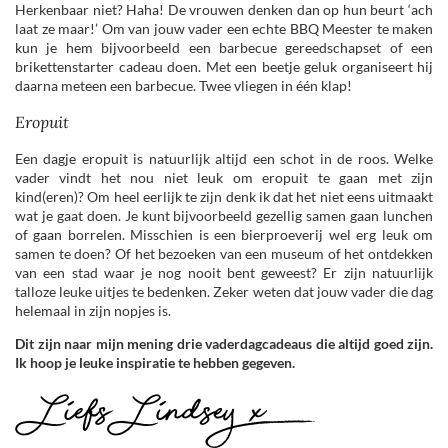
Herkenbaar niet? Haha! De vrouwen denken dan op hun beurt ‘ach
laat ze maar!’ Om van jouw vader een echte BBQ Meester te maken
kun je hem bijvoorbeeld een barbecue gereedschapset of een
brikettenstarter cadeau doen. Met een beetje geluk organiseert hij
daarna meteen een barbecue. Twee vliegen in één klap!
Eropuit
Een dagje eropuit is natuurlijk altijd een schot in de roos. Welke
vader vindt het nou niet leuk om eropuit te gaan met zijn
kind(eren)? Om heel eerlijk te zijn denk ik dat het niet eens uitmaakt
wat je gaat doen. Je kunt bijvoorbeeld gezellig samen gaan lunchen
of gaan borrelen. Misschien is een bierproeverij wel erg leuk om
samen te doen? Of het bezoeken van een museum of het ontdekken
van een stad waar je nog nooit bent geweest? Er zijn natuurlijk
talloze leuke uitjes te bedenken. Zeker weten dat jouw vader die dag
helemaal in zijn nopjes is.
Dit zijn naar mijn mening drie vaderdagcadeaus die altijd goed zijn.
Ik hoop je leuke inspiratie te hebben gegeven.