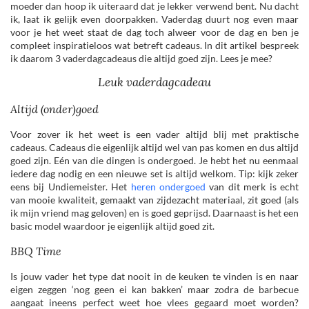
moeder dan hoop ik uiteraard dat je lekker verwend bent. Nu dacht
ik, laat ik gelijk even doorpakken. Vaderdag duurt nog even maar
voor je het weet staat de dag toch alweer voor de dag en ben je
compleet inspiratieloos wat betreft cadeaus. In dit artikel bespreek
ik daarom 3 vaderdagcadeaus die altijd goed zijn. Lees je mee?
Leuk vaderdagcadeau
Altijd (onder)goed
Voor zover ik het weet is een vader altijd blij met praktische
cadeaus. Cadeaus die eigenlijk altijd wel van pas komen en dus altijd
goed zijn. Eén van die dingen is ondergoed. Je hebt het nu eenmaal
iedere dag nodig en een nieuwe set is altijd welkom. Tip: kijk zeker
eens bij Undiemeister. Het
heren ondergoed
van dit merk is echt
van mooie kwaliteit, gemaakt van zijdezacht materiaal, zit goed (als
ik mijn vriend mag geloven) en is goed geprijsd. Daarnaast is het een
basic model waardoor je eigenlijk altijd goed zit.
BBQ Time
Is jouw vader het type dat nooit in de keuken te vinden is en naar
eigen zeggen ‘nog geen ei kan bakken’ maar zodra de barbecue
aangaat ineens perfect weet hoe vlees gegaard moet worden?