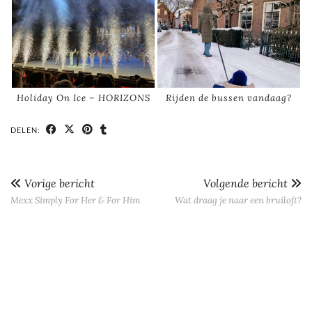
Holiday On Ice – HORIZONS
Rijden de bussen vandaag?
DELEN:
Vorige bericht
Volgende bericht
Mexx Simply For Her & For Him
Wat draag je naar een bruiloft?