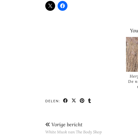
You
Her
De n
DELEN:
Vorige bericht
White Musk van The Body Shop