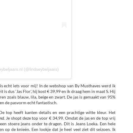
eybeljaars.nl (@lindseybeljaars)
t is echt iets voor mij! In de webshop van By Musthaves werd ik
 is dus ‘Jas Flor’, hij kost € 39,99 en ik draag hem in maat S. Hij
uren zoals blauw, lila, beige en zwart. De jas is gemaakt van 95%
 en de pasvorm echt fantastisch.
De top heeft kanten details en een prachtige witte kleur. Het
end.
Je shopt deze top voor € 34,99. Omdat de jas en de top vrij
 een stoere jeans onder te dragen. Dit is Jeans Loeka. Een hele
n op de knieën. Een lookje dat je heel veel ziet dit seizoen. Ik