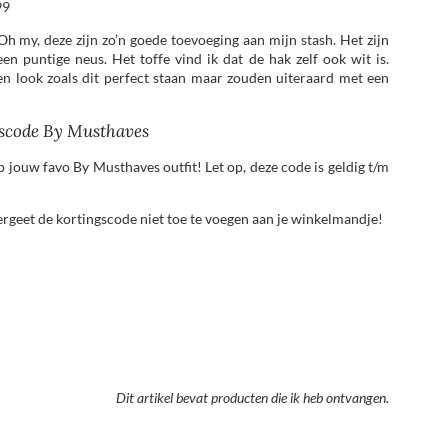
99
Oh my, deze zijn zo’n goede toevoeging aan mijn stash. Het zijn
een puntige neus. Het toffe vind ik dat de hak zelf ook wit is.
 een look zoals dit perfect staan maar zouden uiteraard met een
scode By Musthaves
 jouw favo By Musthaves outfit! Let op, deze code is geldig t/m
ergeet de kortingscode niet toe te voegen aan je winkelmandje!
Dit artikel bevat producten die ik heb ontvangen.