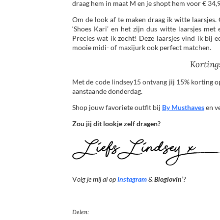
draag hem in maat M en je shopt hem voor € 34,
Om de look af te maken draag ik witte laarsjes. 
‘Shoes Kari’ en het zijn dus witte laarsjes met 
Precies wat ik zocht! Deze laarsjes vind ik bij
mooie midi- of maxijurk ook perfect matchen.
Korting
Met de code lindsey15 ontvang jij 15% korting op
aanstaande donderdag.
Shop jouw favoriete outfit bij
By Musthaves
en v
Zou jij dit lookje zelf dragen?
V
olg je mij al op
Instagram
&
Bloglovin’
?
Delen: