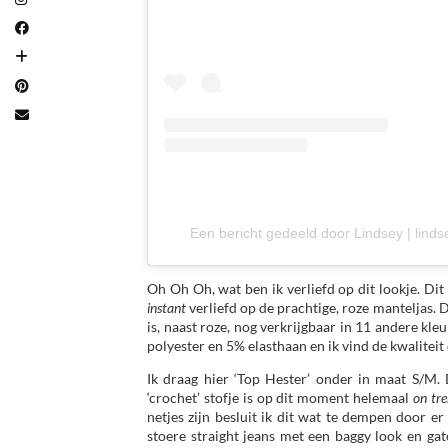
Een bericht gedeeld door Lindsey | linds
Oh Oh Oh, wat ben ik verliefd op dit lookje. Di
instant
verliefd op de prachtige, roze manteljas. Dit
is, naast roze, nog verkrijgbaar in 11 andere kle
polyester en 5% elasthaan en ik vind de kwaliteit
Ik draag hier ‘Top Hester’ onder in maat S/M. 
‘crochet’ stofje is op dit moment helemaal
on tr
netjes zijn besluit ik dit wat te dempen door er
stoere straight jeans met een baggy look en gate