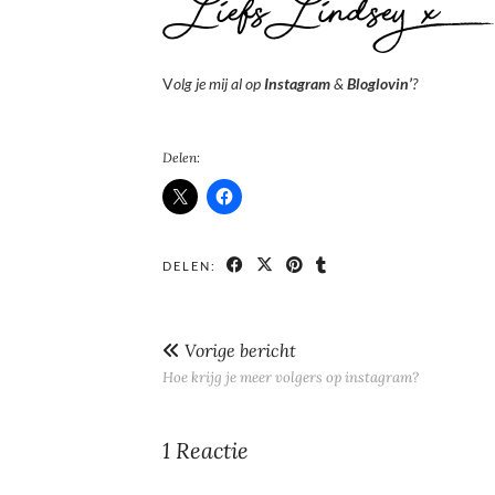
V
olg je mij al op
Instagram
&
Bloglovin’
?
Delen:
DELEN:
Vorige bericht
Hoe krijg je meer volgers op instagram?
1 Reactie