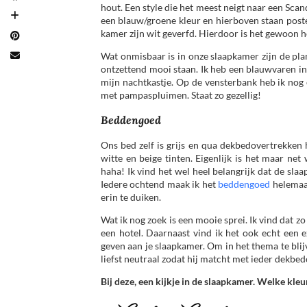
hout. Een style die het meest neigt naar een Sc
een blauw/groene kleur en hierboven staan poster
kamer zijn wit geverfd. Hierdoor is het gewoon hee
Wat onmisbaar is in onze slaapkamer zijn de pl
ontzettend mooi staan. Ik heb een blauwvaren in
mijn nachtkastje. Op de vensterbank heb ik nog e
met pampaspluimen. Staat zo gezellig!
Beddengoed
Ons bed zelf is grijs en qua dekbedovertrekken h
witte en beige tinten. Eigenlijk is het maar ne
haha! Ik vind het wel heel belangrijk dat de sla
Iedere ochtend maak ik het
beddengoed
helemaal
erin te duiken.
Wat ik nog zoek is een mooie sprei. Ik vind dat 
een hotel. Daarnaast vind ik het ook echt een ex
geven aan je slaapkamer. Om in het thema te blij
liefst neutraal zodat hij matcht met ieder dekbed
Bij deze, een kijkje in de slaapkamer. Welke kle