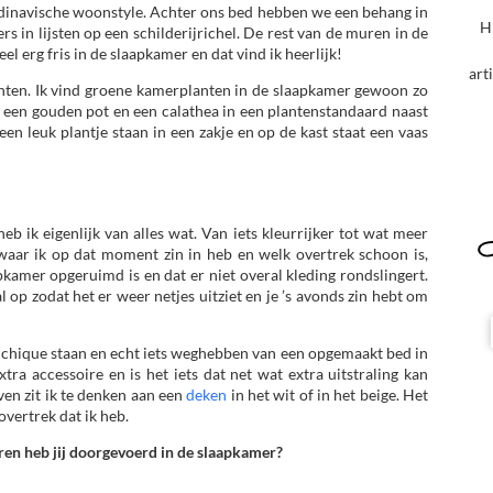
andinavische woonstyle. Achter ons bed hebben we een behang in
H
s in lijsten op een schilderijrichel. De rest van de muren in de
l erg fris in de slaapkamer en dat vind ik heerlijk!
art
anten. Ik vind groene kamerplanten in de slaapkamer gewoon zo
 een gouden pot en een calathea in een plantenstandaard naast
en leuk plantje staan in een zakje en op de kast staat een vaas
eb ik eigenlijk van alles wat. Van iets kleurrijker tot wat meer
t waar ik op dat moment zin in heb en welk overtrek schoon is,
apkamer opgeruimd is en dat er niet overal kleding rondslingert.
 op zodat het er weer netjes uitziet en je ’s avonds zin hebt om
zo chique staan en echt iets weghebben van een opgemaakt bed in
tra accessoire en is het iets dat net wat extra uitstraling kan
ven zit ik te denken aan een
deken
in het wit of in het beige. Het
overtrek dat ik heb.
uren heb jij doorgevoerd in de slaapkamer?