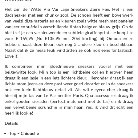
Het zijn de ‘Witte Via Vai Lage Sneakers Zaire Fae’. Het is een
dadsneaker met een chunky zool. De schoen heeft een bovenwerk
van veelzijdige materialen en kleuren zoals witte mesh met panelen
van leer en suède in verschillende tinten beige en blauw-grijs. Op de
hiel tref je een vernieuwende en subtiele giraffenprint. Je koopt ze
voor € 169,95 (Nu €135,95 met 20% korting) bij Omoda en ze
hebben, naast deze kleur, ook nog 3 andere kleuren beschikbaar.
Naast dat ik ze mega leuk vind zitten ze ook nog eens fantastisch.
Love it!
Ik combineer mijn gloednieuwe sneakers vooral met een
beige/witte look. Mijn top is een lichtbeige col en hierover heen
draag ik een jasje in een iets lichtere kleur. Hieronder draag ik een
lichte mom jeans en deze past weer goed doordat er in de sneakers
ook een klein lichtblauw detail zit. Als witte eyecatcher draag ik
hierbij mijn tas van Le Parmentier Paris. Qua accessoires draag ik
enkel gouden sieraden (perfect matchend met de tas) en ik draag
een velvet beige scrunchie in mijn haar. Yes, ik vind dit echt een
heerlijk lookje!
Details
Top –
Chiquelle