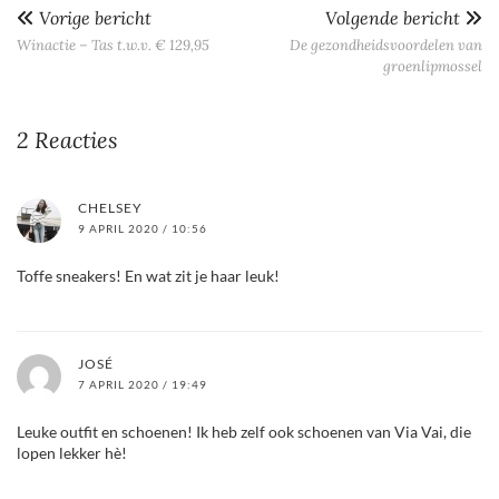
Vorige bericht
Volgende bericht
Winactie – Tas t.w.v. € 129,95
De gezondheidsvoordelen van
groenlipmossel
2 Reacties
CHELSEY
9 APRIL 2020 / 10:56
Toffe sneakers! En wat zit je haar leuk!
JOSÉ
7 APRIL 2020 / 19:49
Leuke outfit en schoenen! Ik heb zelf ook schoenen van Via Vai, die
lopen lekker hè!