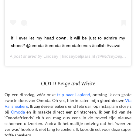
If I ever let my head down, it will be just to admire my
shoes? @omoda #omoda #omodafriends #collab #viavai
A post shared by
Lindsey | lindseybeljaars.nl
(@lindseybeljaars) 
OOTD Beige and White
Op een dinsdag, vóór onze
trip naar Lapland
, ontving ik een grote
zwarte doos van Omoda. Oh yes, hierin zaten mijn gloednieuwe
Via
Vai sneakers
. Ik zag deze sneakers eind februari op instagram story’s
bij
Omoda
en ik maakte direct een printscreen. Ik ben lid van de
‘Omodafriends’ club en mag dus eens in de zoveel tijd nieuwe
schoenen uitzoeken. Zodra ik het mailtje ontving dat het ‘weer zo
ver was’ hoefde ik niet lang te zoeken. Ik koos direct voor deze super
toffe sneakers.