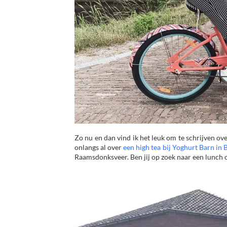
Zo nu en dan vind ik het leuk om te schrijven ov
onlangs al over
een high tea bij Yoghurt Barn in 
Raamsdonksveer. Ben jij op zoek naar een lunch op