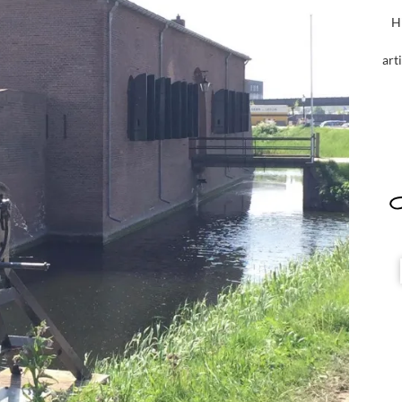
H
art