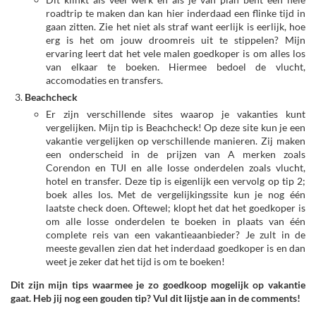
roadtrip te maken dan kan hier inderdaad een flinke tijd in
gaan zitten. Zie het niet als straf want eerlijk is eerlijk, hoe
erg is het om jouw droomreis uit te stippelen? Mijn
ervaring leert dat het vele malen goedkoper is om alles los
van elkaar te boeken. Hiermee bedoel de vlucht,
accomodaties en transfers.
Beachcheck
Er zijn verschillende sites waarop je vakanties kunt
vergelijken. Mijn tip is Beachcheck! Op deze site kun je een
vakantie vergelijken op verschillende manieren. Zij maken
een onderscheid in de prijzen van A merken zoals
Corendon en TUI en alle losse onderdelen zoals vlucht,
hotel en transfer. Deze tip is eigenlijk een vervolg op tip 2;
boek alles los. Met de vergelijkingssite kun je nog één
laatste check doen. Oftewel; klopt het dat het goedkoper is
om alle losse onderdelen te boeken in plaats van één
complete reis van een vakantieaanbieder? Je zult in de
meeste gevallen zien dat het inderdaad goedkoper is en dan
weet je zeker dat het tijd is om te boeken!
Dit zijn mijn tips waarmee je zo goedkoop mogelijk op vakantie
gaat. Heb jij nog een gouden tip? Vul dit lijstje aan in de comments!