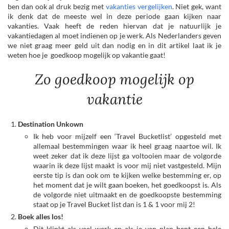
ben dan ook al druk bezig met
vakanties vergelijken
. Niet gek, want
ik denk dat de meeste wel in deze periode gaan kijken naar
vakanties. Vaak heeft de reden hiervan dat je natuurlijk je
vakantiedagen al moet indienen op je werk. Als Nederlanders geven
we niet graag meer geld uit dan nodig en in dit artikel laat ik je
weten hoe je goedkoop mogelijk op vakantie gaat!
Zo goedkoop mogelijk op
vakantie
Destination Unkown
Ik heb voor mijzelf een ‘Travel Bucketlist’ opgesteld met
allemaal bestemmingen waar ik heel graag naartoe wil. Ik
weet zeker dat ik deze lijst ga voltooien maar de volgorde
waarin ik deze lijst maakt is voor mij niet vastgesteld. Mijn
eerste tip is dan ook om te kijken welke bestemming er, op
het moment dat je wilt gaan boeken, het goedkoopst is. Als
de volgorde niet uitmaakt en de goedkoopste bestemming
staat op je Travel Bucket list dan is 1 & 1 voor mij 2!
Boek alles los!
Dit klinkt als veel werk en als je van plan bent een hele