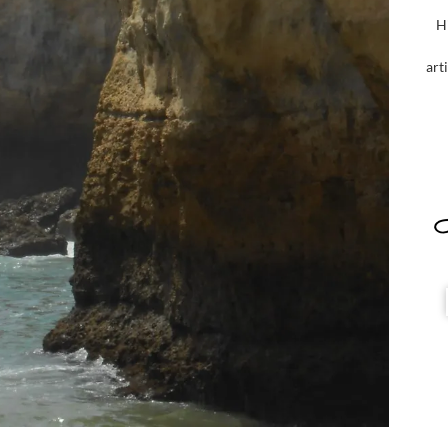
H
art