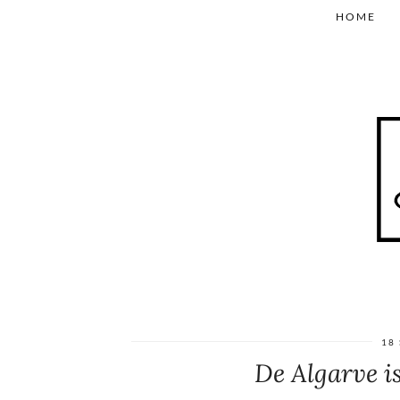
HOME
18
De Algarve i