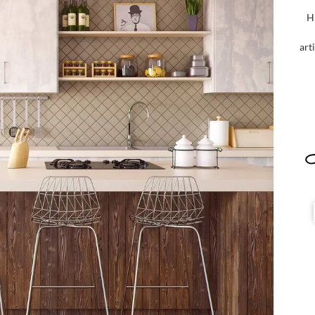
H
art