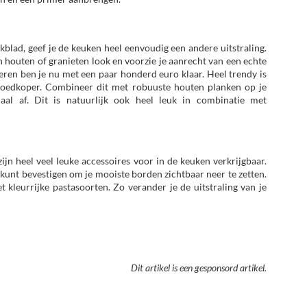
blad, geef je de keuken heel eenvoudig een andere uitstraling.
 houten of granieten look en voorzie je aanrecht van een echte
veren ben je nu met een paar honderd euro klaar. Heel trendy is
 goedkoper. Combineer dit met robuuste houten planken op je
l af. Dit is natuurlijk ook heel leuk in combinatie met
jn heel veel leuke accessoires voor in de keuken verkrijgbaar.
kunt bevestigen om je mooiste borden zichtbaar neer te zetten.
kleurrijke pastasoorten. Zo verander je de uitstraling van je
Dit artikel is een gesponsord artikel.