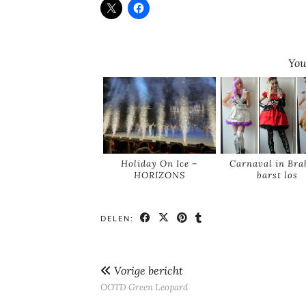
You
Holiday On Ice –
Carnaval in Bra
HORIZONS
barst los
DELEN:
Vorige bericht
OOTD Green Leopard