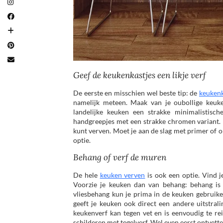
Geef de keukenkastjes een likje verf
De eerste en misschien wel beste tip: de
keukenk
namelijk meteen. Maak van je oubollige keuk
landelijke keuken een strakke minimalistisc
handgreepjes met een strakke chromen variant. L
kunt verven. Moet je aan de slag met primer of o
optie.
Behang of verf de muren
De hele
keuken verven
is ook een optie. Vind j
Voorzie je keuken dan van behang: behang is n
vliesbehang kun je prima in de keuken gebruik
geeft je keuken ook direct een andere uitstrali
keukenverf kan tegen vet en is eenvoudig te re
schilderen met tegelverf. Wel even eerst ontvet