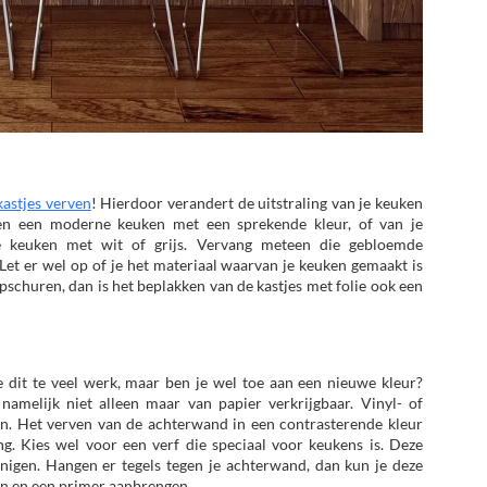
astjes verven
! Hierdoor verandert de uitstraling van je keuken
en een moderne keuken met een sprekende kleur, of van je
he keuken met wit of grijs. Vervang meteen die gebloemde
et er wel op of je het materiaal waarvan je keuken gemaakt is
pschuren, dan is het beplakken van de kastjes met folie ook een
e dit te veel werk, maar ben je wel toe aan een nieuwe kleur?
amelijk niet alleen maar van papier verkrijgbaar. Vinyl- of
en. Het verven van de achterwand in een contrasterende kleur
ng. Kies wel voor een verf die speciaal voor keukens is. Deze
inigen. Hangen er tegels tegen je achterwand, dan kun je deze
ten en een primer aanbrengen.