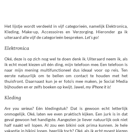
Het lijstje wordt verdeeld in vijf categorieën, namelijk Elektronica,
Kleding, Make-up, Accessoires en Verzorging. Hieronder ga ik
uiteraard alle vijf de categorieën bespreken.
Let’s go!
Elektronica
Oké, deze is op zich nog wel te doen denk ik. Uiteraard neem ik, als
ik echt moet kiezen uit één ding, mijn telefoon mee. Een telefoon is
naar mijn mening multifunctioneel dus ideaal voor op reis. Ten
eerste natuurlijk om te bellen om contact te houden met het
thuisfront. Daarnaast kun je er foto’s mee maken, je Social Media
bijhouden en er zelfs boeken op kwijt. Jawel,
my iPhone it is!
Kleding
Are you serieus?
Eén kledingstuk? Dat is gewoon echt letterlijk
onmogelijk. Oké, laten we even praktisch kijken. Een jurk is in dat
geval gewoon het handigste. Aangezien je liever natuurlijk ook niet
half naakt wil lopen. Al zou een bikini ook prima kunnen. Je hele
vakantie in bikini lopen, heerlijk toch? Oké, als ik echt moest kiezen