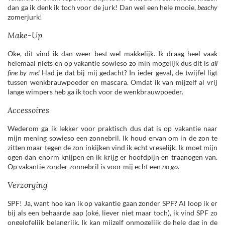
dan ga ik denk ik toch voor de jurk! Dan wel een hele mooie,
beachy
zomerjurk!
Make-Up
Oke, dit vind ik dan weer best wel makkelijk. Ik draag heel vaak
helemaal niets en op vakantie sowieso zo min mogelijk dus dit is
all
fine by me!
Had je dat bij mij gedacht? In ieder geval, de twijfel ligt
tussen wenkbrauwpoeder en mascara. Omdat ik van mijzelf al vrij
lange wimpers heb ga ik toch voor de wenkbrauwpoeder.
Accessoires
Wederom ga ik lekker voor praktisch dus dat is op vakantie naar
mijn mening sowieso een zonnebril. Ik houd ervan om in de zon te
zitten maar tegen de zon inkijken vind ik echt vreselijk. Ik moet mijn
ogen dan enorm knijpen en ik krijg er hoofdpijn en traanogen van.
Op vakantie zonder zonnebril is voor mij echt een
no go.
Verzorging
SPF! Ja, want hoe kan ik op vakantie gaan zonder SPF? Al loop ik er
bij als een behaarde aap (oké, liever niet maar toch), ik vind SPF zo
ongelofelijk belangrijk. Ik kan mijzelf onmogelijk de hele dag in de