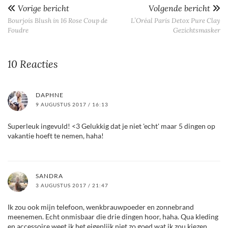
Vorige bericht
Volgende bericht
Bourjois Blush in 16 Rose Coup de
L’Oréal Paris Detox Pure Clay
Foudre
Gezichtsmasker
10 Reacties
DAPHNE
9 AUGUSTUS 2017 / 16:13
Superleuk ingevuld! <3 Gelukkig dat je niet 'echt' maar 5 dingen op
vakantie hoeft te nemen, haha!
SANDRA
3 AUGUSTUS 2017 / 21:47
Ik zou ook mijn telefoon, wenkbrauwpoeder en zonnebrand
meenemen. Echt onmisbaar die drie dingen hoor, haha. Qua kleding
en accessoire weet ik het eigenlijk niet zo goed wat ik zou kiezen…