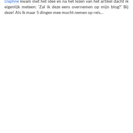
Daphne
kwam met het idee en na het lezen van het artikel dacht ik
eigenlijk meteen: ‘Zal ik deze eens overnemen op mijn blog?’ Bij
deze! Als ik maar 5 dingen mee mocht nemen op reis…