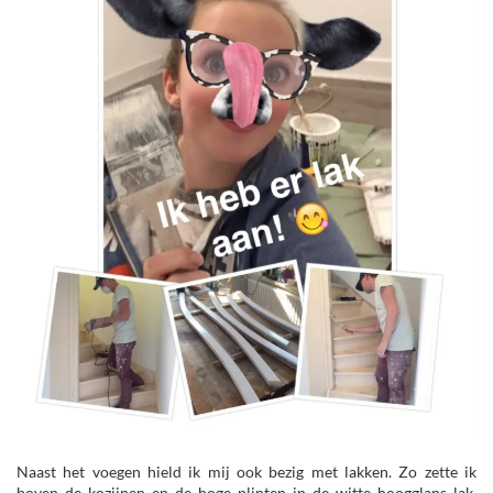
Naast het voegen hield ik mij ook bezig met lakken. Zo zette ik
boven de kozijnen en de hoge plinten in de witte hoogglans lak.