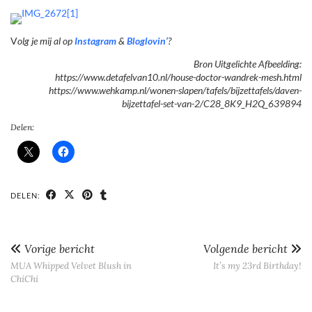
V
olg je mij al op
Instagram
&
Bloglovin’
?
Bron Uitgelichte Afbeelding:
https://www.detafelvan10.nl/house-doctor-wandrek-mesh.html
https://www.wehkamp.nl/wonen-slapen/tafels/bijzettafels/daven-
bijzettafel-set-van-2/C28_8K9_H2Q_639894
Delen:
DELEN:
Vorige bericht
Volgende bericht
MUA Whipped Velvet Blush in
It’s my 23rd Birthday!
ChiChi