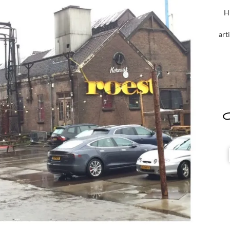
H
art