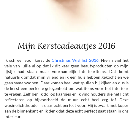
Mijn Kerstcadeautjes 2016
Ik schreef voor kerst de
Christmas Wishlist 2016
. Hierin viel het
vele van jullie al op dat ik dit keer geen beautyproducten op mijn
lijstje had staan maar voornamelijk interieuritems. Dat komt
natuurlijk omdat mijn vriend en ik een huis hebben gekocht en we
gaan samenwonen. Daar komen heel wat spullen bij kijken en dus is
de kerst een perfecte gelegenheid om wat items voor het interieur
te vragen. Zelf ben ik dol op kaarsjes en ik vind houders die het licht
reflecteren op bijvoorbeeld de muur echt heel erg tof. Deze
waxinelichthouder is daar echt perfect voor. Hij is zwart met koper
aan de binnenkant en ik denk dat deze echt perfect gaat staan in ons
interieur.