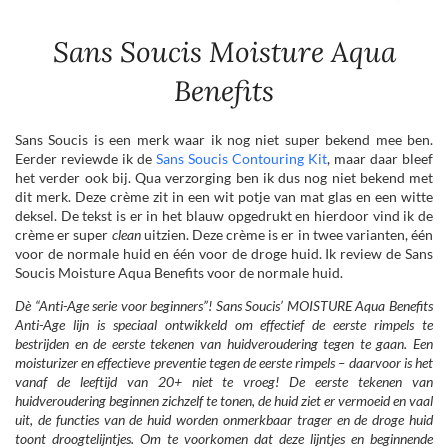
Sans Soucis Moisture Aqua
Benefits
Sans Soucis is een merk waar ik nog niet super bekend mee ben.
Eerder reviewde ik de
Sans Soucis Contouring Kit
, maar daar bleef
het verder ook bij. Qua verzorging ben ik dus nog niet bekend met
dit merk. Deze crème zit in een wit potje van mat glas en een witte
deksel. De tekst is er in het blauw opgedrukt en hierdoor vind ik de
crème er super
clean
uitzien. Deze crème is er in twee varianten, één
voor de normale huid en één voor de droge huid. Ik review de Sans
Soucis Moisture Aqua Benefits voor de normale huid.
Dè “Anti-Age serie voor beginners”! Sans Soucis’ MOISTURE Aqua Benefits
Anti-Age lijn is speciaal ontwikkeld om effectief de eerste rimpels te
bestrijden en de eerste tekenen van huidveroudering tegen te gaan. Een
moisturizer en effectieve preventie tegen de eerste rimpels – daarvoor is het
vanaf de leeftijd van 20+ niet te vroeg! De eerste tekenen van
huidveroudering beginnen zichzelf te tonen, de huid ziet er vermoeid en vaal
uit, de functies van de huid worden onmerkbaar trager en de droge huid
toont droogtelijntjes. Om te voorkomen dat deze lijntjes en beginnende