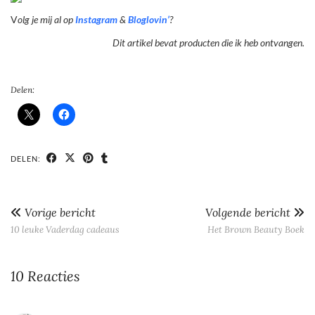
V
olg je mij al op
Instagram
&
Bloglovin’
?
Dit artikel bevat producten die ik heb ontvangen.
Delen:
DELEN:
Vorige bericht
Volgende bericht
10 leuke Vaderdag cadeaus
Het Brown Beauty Boek
10 Reacties