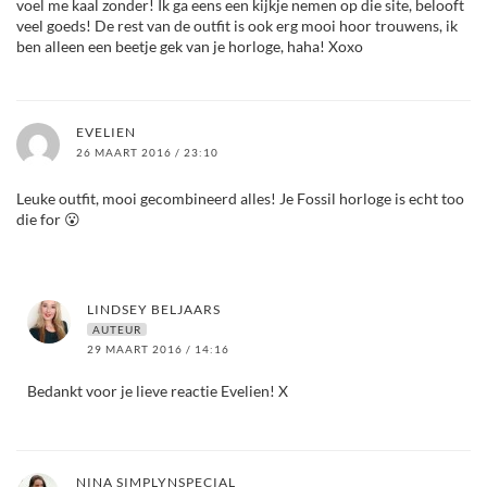
voel me kaal zonder! Ik ga eens een kijkje nemen op die site, belooft
veel goeds! De rest van de outfit is ook erg mooi hoor trouwens, ik
ben alleen een beetje gek van je horloge, haha! Xoxo
EVELIEN
26 MAART 2016 / 23:10
Leuke outfit, mooi gecombineerd alles! Je Fossil horloge is echt too
die for 😮
LINDSEY BELJAARS
AUTEUR
29 MAART 2016 / 14:16
Bedankt voor je lieve reactie Evelien! X
NINA SIMPLYNSPECIAL