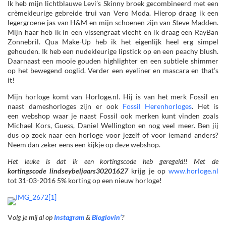
Ik heb mijn lichtblauwe Levi’s Skinny broek gecombineerd met een
crèmekleurige gebreide trui van Vero Moda. Hierop draag ik een
legergroene jas van H&M en mijn schoenen zijn van Steve Madden.
Mijn haar heb ik in een vissengraat vlecht en ik draag een RayBan
Zonnebril. Qua Make-Up heb ik het eigenlijk heel erg simpel
gehouden. Ik heb een nudekleurige lipstick op en een peachy blush.
Daarnaast een mooie gouden highlighter en een subtiele shimmer
op het bewegend ooglid. Verder een eyeliner en mascara en that’s
it!
Mijn horloge komt van Horloge.nl. Hij is van het merk Fossil en
naast dameshorloges zijn er ook
Fossil Herenhorloges
. Het is
een webshop waar je naast Fossil ook merken kunt vinden zoals
Michael Kors, Guess, Daniel Wellington en nog veel meer. Ben jij
dus op zoek naar een horloge voor jezelf of voor iemand anders?
Neem dan zeker eens een kijkje op deze webshop.
Het leuke is dat ik een kortingscode heb geregeld!! Met de
kortingscode lindseybeljaars30201627
krijg je op
www.horloge.nl
tot 31-03-2016 5% korting op een nieuw horloge!
V
olg je mij al op
Instagram
&
Bloglovin’
?