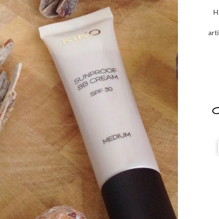
H
art