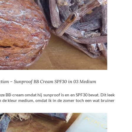
ction – Sunproof BB Cream SPF30 in 03 Medium
ze BB-cream omdat hij sunproof is en en SPF30 bevat. Dit leek
n de kleur medium, omdat ik in de zomer toch een wat bruiner