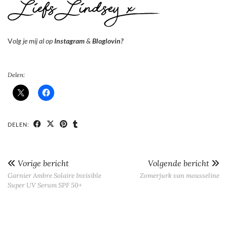
V
olg je mij al op
Instagram
&
Bloglovin?
Delen:
DELEN:
Vorige bericht
Volgende bericht
Garnier Ambre Solaire Invisible
Zomerjurk van mousseline
Super UV Serum SPF 50+