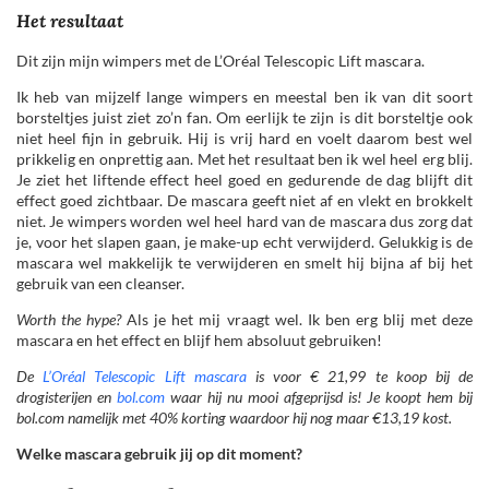
Het resultaat
Dit zijn mijn wimpers met de L’Oréal Telescopic Lift mascara.
Ik heb van mijzelf lange wimpers en meestal ben ik van dit soort
borsteltjes juist ziet zo’n fan. Om eerlijk te zijn is dit borsteltje ook
niet heel fijn in gebruik. Hij is vrij hard en voelt daarom best wel
prikkelig en onprettig aan. Met het resultaat ben ik wel heel erg blij.
Je ziet het liftende effect heel goed en gedurende de dag blijft dit
effect goed zichtbaar. De mascara geeft niet af en vlekt en brokkelt
niet. Je wimpers worden wel heel hard van de mascara dus zorg dat
je, voor het slapen gaan, je make-up echt verwijderd. Gelukkig is de
mascara wel makkelijk te verwijderen en smelt hij bijna af bij het
gebruik van een cleanser.
Worth the hype?
Als je het mij vraagt wel. Ik ben erg blij met deze
mascara en het effect en blijf hem absoluut gebruiken!
De
L’Oréal Telescopic Lift mascara
is voor € 21,99 te koop bij de
drogisterijen en
bol.com
waar hij nu mooi afgeprijsd is! Je koopt hem bij
bol.com namelijk met 40% korting waardoor hij nog maar €13,19 kost.
Welke mascara gebruik jij op dit moment?