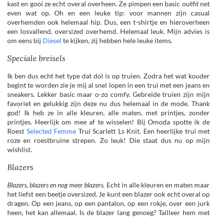
kast en gooi ze echt overal overheen. Ze pimpen een basic outfit net
even wat op. Oh en een leuke tip: voor mannen zijn casual
overhemden ook helemaal hip. Dus, een t-shirtje en hieroverheen
een losvallend, oversized overhemd. Helemaal leuk. Mijn advies is
om eens bij
Diesel
te kijken, zij hebben hele leuke items.
Speciale breisels
Ik ben dus echt het type dat dol is op truien. Zodra het wat kouder
begint te worden zie je mij al snel lopen in een trui met een jeans en
sneakers. Lekker basic maar o-zo comfy. Gebreide truien zijn mijn
favoriet en gelukkig zijn deze nu dus helemaal in de mode. Thank
god! Ik heb ze in alle kleuren, alle maten, met printjes, zonder
printjes. Heerlijk om mee af te wisselen! Bij Omoda spotte ik de
Roest
Selected Femme
Trui Scarlett Ls Knit. Een heerlijke trui met
roze en roestbruine strepen. Zo leuk! Die staat dus nu op mijn
wishlist.
Blazers
Blazers, blazers en nog meer blazers.
Echt in alle kleuren en maten maar
het liefst een beetje oversized. Je kunt een blazer ook echt overal op
dragen. Op een jeans, op een pantalon, op een rokje, over een jurk
heen, het kan allemaal. Is de blazer lang genoeg? Tailleer hem met