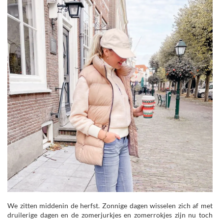
We zitten middenin de herfst. Zonnige dagen wisselen zich af met
druilerige dagen en de zomerjurkjes en zomerrokjes zijn nu toch