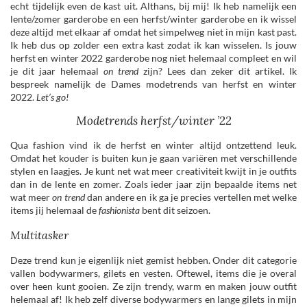
echt tijdelijk even de kast uit. Althans, bij mij! Ik heb namelijk een
lente/zomer garderobe en een herfst/winter garderobe en ik wissel
deze altijd met elkaar af omdat het simpelweg niet in mijn kast past.
Ik heb dus op zolder een extra kast zodat ik kan wisselen. Is jouw
herfst en winter 2022 garderobe nog niet helemaal compleet en wil
je dit jaar helemaal
on trend
zijn? Lees dan zeker dit artikel. Ik
bespreek namelijk de Dames modetrends van herfst en winter
2022.
Let’s go!
Modetrends herfst/winter ’22
Qua fashion vind ik de herfst en winter altijd ontzettend leuk.
Omdat het kouder is buiten kun je gaan variëren met verschillende
stylen en laagjes. Je kunt net wat meer creativiteit kwijt in je outfits
dan in de lente en zomer. Zoals ieder jaar zijn bepaalde items net
wat meer
on trend
dan andere en ik ga je precies vertellen met welke
items jij helemaal de
fashionista
bent dit seizoen.
Multitasker
Deze trend kun je eigenlijk niet gemist hebben. Onder dit categorie
vallen bodywarmers, gilets en vesten. Oftewel, items die je overal
over heen kunt gooien. Ze zijn trendy, warm en maken jouw outfit
helemaal af! Ik heb zelf diverse bodywarmers en lange gilets in mijn