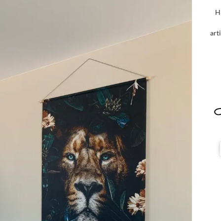
H
art