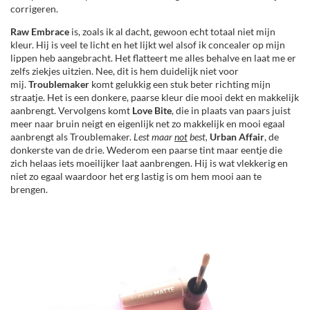
corrigeren.
Raw Embrace
is, zoals ik al dacht, gewoon echt totaal niet mijn
kleur. Hij is veel te licht en het lijkt wel alsof ik concealer op mijn
lippen heb aangebracht. Het flatteert me alles behalve en laat me er
zelfs ziekjes uitzien. Nee, dit is hem duidelijk niet voor
mij.
Troublemaker
komt gelukkig een stuk beter richting mijn
straatje. Het is een donkere, paarse kleur die mooi dekt en makkelijk
aanbrengt. Vervolgens komt
Love Bite
, die in plaats van paars juist
meer naar bruin neigt en eigenlijk net zo makkelijk en mooi egaal
aanbrengt als Troublemaker.
Lest maar
not
best,
Urban Affair
, de
donkerste van de drie. Wederom een paarse tint maar eentje die
zich helaas iets moeilijker laat aanbrengen. Hij is wat vlekkerig en
niet zo egaal waardoor het erg lastig is om hem mooi aan te
brengen.