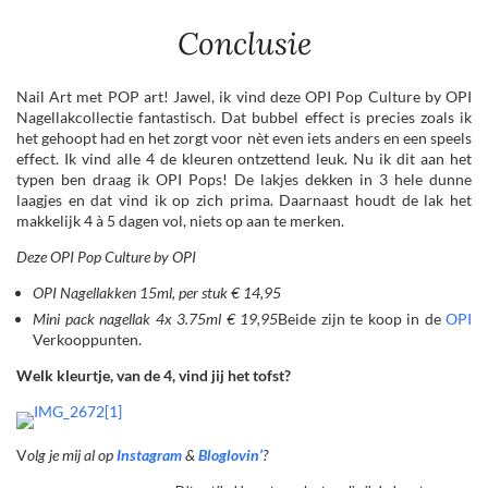
Conclusie
Nail Art met POP art! Jawel, ik vind deze OPI Pop Culture by OPI
Nagellakcollectie fantastisch. Dat bubbel effect is precies zoals ik
het gehoopt had en het zorgt voor nèt even iets anders en een speels
effect. Ik vind alle 4 de kleuren ontzettend leuk. Nu ik dit aan het
typen ben draag ik OPI Pops! De lakjes dekken in 3 hele dunne
laagjes en dat vind ik op zich prima. Daarnaast houdt de lak het
makkelijk 4 à 5 dagen vol, niets op aan te merken.
Deze OPI Pop Culture by OPI
OPI Nagellakken 15ml, per stuk € 14,95
Mini pack nagellak 4x 3.75ml € 19,95
Beide zijn te koop in de
OPI
Verkooppunten.
Welk kleurtje, van de 4, vind jij het tofst?
V
olg je mij al op
Instagram
&
Bloglovin’
?