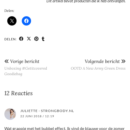
Dit artikel bevat producten die ik heb ontvangen.
Delen:
DELEN:
Vorige bericht
Volgende bericht
Unboxing #Getitcovered
OOTD A New Army Green Dress
Goodiebag
12 Reacties
JULIETTE - STRONGBODY.NL
22 JUNI 2018 / 12:19
Wat grappig met het bubbel effect. Ik vind de blauwe voor de zomer