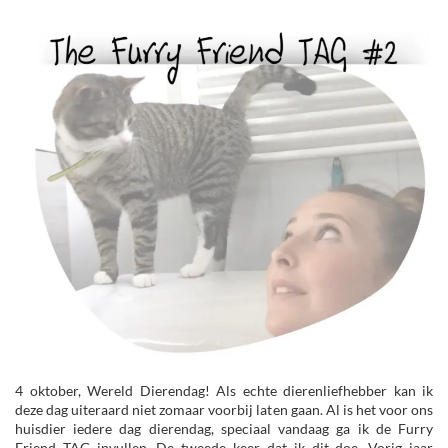
4 oktober, Wereld Dierendag! Als echte dierenliefhebber kan ik
deze dag uiteraard niet zomaar voorbij laten gaan. Al is het voor ons
huisdier iedere dag dierendag, speciaal vandaag ga ik de Furry
Friend TAG invullen. De tweede keer dat ik dit doe. Vorig jaar