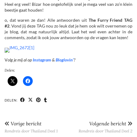
Heel erg veel! Bizar hoe ongelofelijk snel je mega veel van zo’n klein
beestje gaat houden!
o, dat waren ze dan! Alle antwoorden uit
The Furry Friend TAG
#2
. Vond jij deze TAG nou zo leuk dat je hem ook wilt overnemen op
je blog, dat mag natuurlijk altijd. Laat het wel even achter in de
comments, zodat ik ook jouw antwoorden op de vragen kan lezen!
V
olg je mij al op
Instagram
&
Bloglovin’
?
Delen:
DELEN:
Vorige bericht
Volgende bericht
Rondreis door Thailand Deel 1
Rondreis door Thailand Deel 2