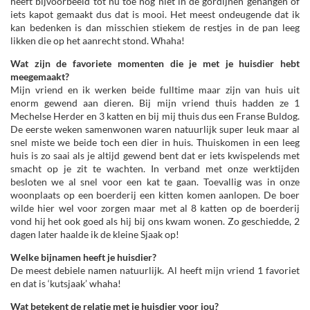
heeft bijvoorbeeld tot nu toe nog niet in de gordijnen gehangen of
iets kapot gemaakt dus dat is mooi. Het meest ondeugende dat ik
kan bedenken is dan misschien stiekem de restjes in de pan leeg
likken die op het aanrecht stond. Whaha!
Wat zijn de favoriete momenten die je met je huisdier hebt
meegemaakt?
Mijn vriend en ik werken beide fulltime maar zijn van huis uit
enorm gewend aan dieren. Bij mijn vriend thuis hadden ze 1
Mechelse Herder en 3 katten en bij mij thuis dus een Franse Buldog.
De eerste weken samenwonen waren natuurlijk super leuk maar al
snel miste we beide toch een dier in huis. Thuiskomen in een leeg
huis is zo saai als je altijd gewend bent dat er iets kwispelends met
smacht op je zit te wachten. In verband met onze werktijden
besloten we al snel voor een kat te gaan. Toevallig was in onze
woonplaats op een boerderij een kitten komen aanlopen. De boer
wilde hier wel voor zorgen maar met al 8 katten op de boerderij
vond hij het ook goed als hij bij ons kwam wonen. Zo geschiedde, 2
dagen later haalde ik de kleine Sjaak op!
Welke bijnamen heeft je huisdier?
De meest debiele namen natuurlijk. Al heeft mijn vriend 1 favoriet
en dat is ‘kutsjaak’ whaha!
Wat betekent de relatie met je huisdier voor jou?