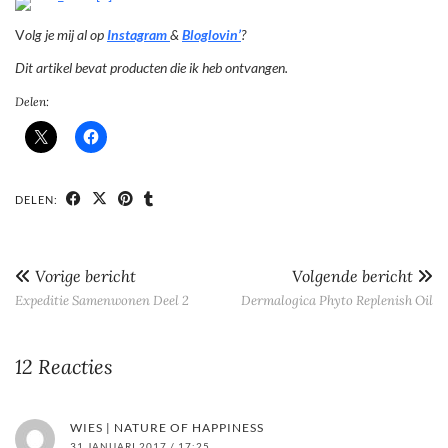
V
olg je mij al op
Instagram
&
Bloglovin’
?
Dit artikel bevat producten die ik heb ontvangen.
Delen:
DELEN:
Vorige bericht
Volgende bericht
Expeditie Samenwonen Deel 2
Dermalogica Phyto Replenish Oil
12 Reacties
WIES | NATURE OF HAPPINESS
31 JANUARI 2017 / 17:25